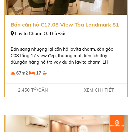
Bán căn hộ C17.08 View Tòa Landmark 81
Lavita Charm Q. Thủ Đức
Bán sang nhượng lại căn hộ lavita charm, căn góc
C08 tầng 17 view đẹp, thoáng mát, tiện ích đầy
đủ,ngân hàng hỗ trợ vay dự án lavita charm. LH
0938984442
67m2
17
2.450 TỶ/CĂN
XEM CHI TIẾT