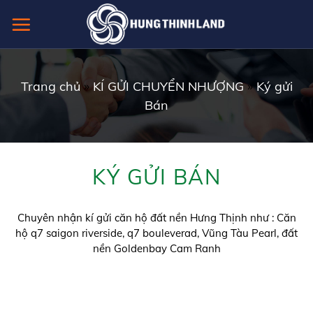
Skip
to
content
Trang chủ
»
KÍ GỬI CHUYỂN NHƯỢNG
»
Ký gửi
Bán
KÝ GỬI BÁN
Chuyên nhận kí gửi căn hộ đất nền Hưng Thịnh như : Căn
hộ q7 saigon riverside, q7 bouleverad, Vũng Tàu Pearl, đất
nền Goldenbay Cam Ranh