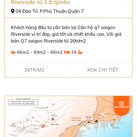
Riverside từ 1.5 tỷ/căn
04 Đào Trí, P.Phú Thuận.Quận 7
Khách hàng đầu tư cần bán lại Căn hộ q7 saigon
Riverside vị trí đẹp, giá tốt và chiết khấu cao. Với giá
bán Q7 saigon Riverside từ 26tr/m2
66m2 - 69m2 - 86m2
34
26TR/M2
XEM CHI TIẾT