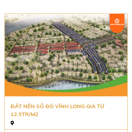
ĐẤT NỀN SỔ ĐỎ VĨNH LONG GIÁ TỪ
12.5TR/M2