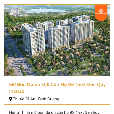
Mở Bán Dự án Mới Căn Hộ 9X Next Gen Qúy
II/2020
Thị Xã Dĩ An , Bình Dương
Hưng Thịnh mở bán dự án căn hộ 9X Next Gen hay