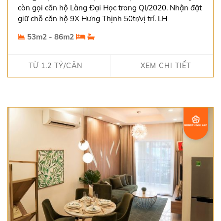
còn gọi căn hộ Làng Đại Học trong QI/2020. Nhận đặt
giữ chỗ căn hộ 9X Hưng Thịnh 50tr/vị trí. LH
0938984442
53m2 - 86m2
TỪ 1.2 TỶ/CĂN
XEM CHI TIẾT