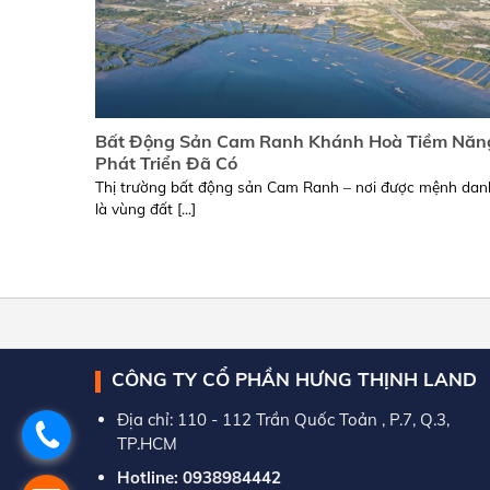
Bất Động Sản Cam Ranh Khánh Hoà Tiềm Năn
Phát Triển Đã Có
Thị trường bất động sản Cam Ranh – nơi được mệnh dan
là vùng đất [...]
CÔNG TY CỔ PHẦN HƯNG THỊNH LAND
Địa chỉ: 110 - 112 Trần Quốc Toản , P.7, Q.3,
TP.HCM
Hotline: 0938984442