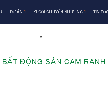
ỆU
DỰ ÁN
KÍ GỬI CHUYỂN NHƯỢNG
TIN TỨ
Trang chủ
»
bất động sản cam ranh
BẤT ĐỘNG SẢN CAM RANH