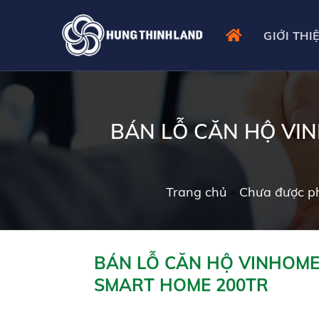
Skip
to
GIỚI THI
content
BÁN LỖ CĂN HỘ VI
Trang chủ
»
Chưa được ph
BÁN LỖ CĂN HỘ VINHOME
SMART HOME 200TR