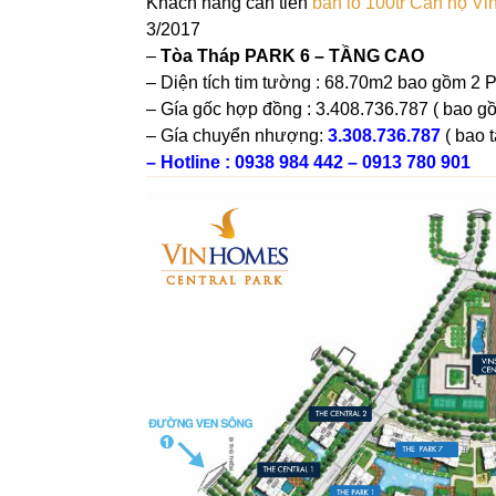
Khách hàng cần tiền
bán lỗ 100tr Căn hộ Vi
3/2017
–
Tòa Tháp PARK 6 – TẦNG CAO
– Diện tích tim tường : 68.70m2 bao gồm 2
– Gía gốc hợp đồng : 3.408.736.787 ( bao gồ
– Gía chuyển nhượng:
3.308.736.787
( bao 
– Hotline : 0938 984 442 – 0913 780 901