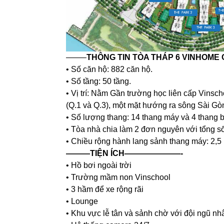
——–
THÔNG TIN TÒA THÁP 6 VINHOME
• Số căn hộ: 882 căn hộ.
• Số tầng: 50 tầng.
• Vị trí: Nằm Gần trường học liên cấp Vinsc
(Q.1 và Q.3), một mặt hướng ra sông Sài Gò
• Số lượng thang: 14 thang máy và 4 thang b
• Tòa nhà chia làm 2 đơn nguyên với tổng s
• Chiều rộng hành lang sảnh thang máy: 2,5
———TIỆN ÍCH———————-
• Hồ bơi ngoài trời
• Trường mầm non Vinschool
• 3 hầm để xe rộng rãi
• Lounge
• Khu vực lễ tân và sảnh chờ với đội ngũ nh