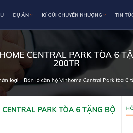
ỆU
DỰ ÁN
KÍ GỬI CHUYỂN NHƯỢNG
TIN TỨ
NHOME CENTRAL PARK TÒA 6 T
200TR
ân loại
»
Bán lỗ căn hộ Vinhome Central Park tòa 6 
 CENTRAL PARK TÒA 6 TẶNG BỘ
HỖ