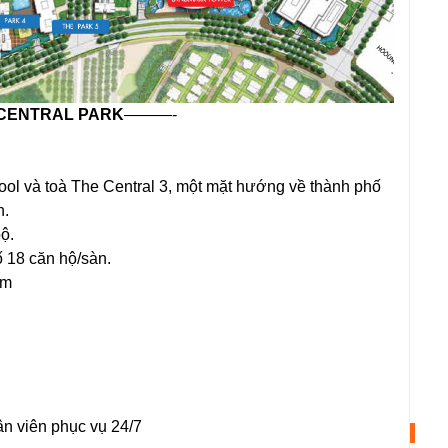
 CENTRAL PARK
———-
hool và toà The Central 3, một mặt hướng về thành phố
n.
ộ.
ố 18 căn hộ/sàn.
 m
ân viên phục vụ 24/7