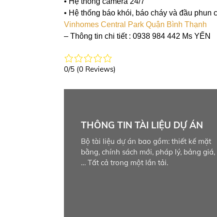
• Hệ thống camera 24/7
• Hệ thống báo khói, báo cháy và đầu phun 
Vinhomes Central Park Quận Bình Thạnh
– Thông tin chi tiết : 0938 984 442 Ms YẾN
0/5
(0 Reviews)
THÔNG TIN TÀI LIỆU DỰ ÁN
Bộ tài liệu dự án bao gồm: thiết kế mặt
bằng, chính sách mới, pháp lý, bảng giá,
… Tất cả trong một lần tải.