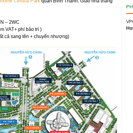
nhome Central Park
quận Bình Thạnh. Giao nhà tháng
PH
VPG
 PN – 2WC
Hot
m VAT+ phí bảo trì )
tất cả sang tên + chuyển nhượng)