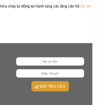
chữa cháy tự động tại hành lang các tầng căn hộ
Dự án
GỬI YÊU CẦU