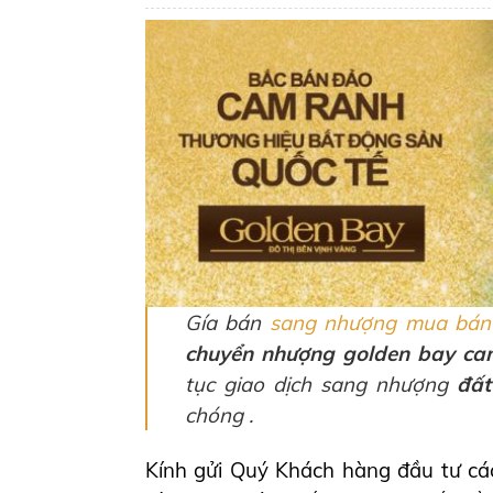
Gía bán
sang nhượng mua bán
chuyển nhượng golden bay ca
tục giao dịch sang nhượng
đất
chóng .
Kính gửi Quý Khách hàng đầu tư cá