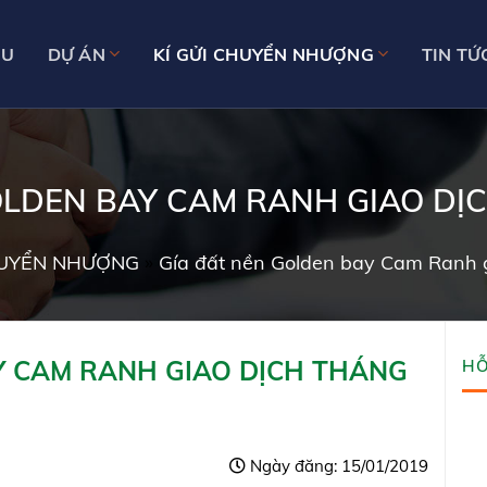
ỆU
DỰ ÁN
KÍ GỬI CHUYỂN NHƯỢNG
TIN TỨ
OLDEN BAY CAM RANH GIAO DỊC
HUYỂN NHƯỢNG
»
Gía đất nền Golden bay Cam Ranh g
Y CAM RANH GIAO DỊCH THÁNG
HỖ
Ngày đăng: 15/01/2019