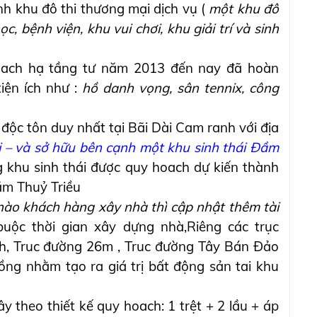
h khu đô thi thương mại dịch vụ (
một khu đô
c, bệnh viện, khu vui chơi, khu giải trí và sinh
ach hạ tầng tư năm 2013 đến nay đã hoàn
iện ích như :
hồ danh vọng, sân tennix, công
í độc tôn duy nhất tại Bãi Dài Cam ranh với địa
 – và sở hữu bên cạnh một khu sinh thái Đầm
 khu sinh thái được quy hoach dự kiến thành
Đầm Thuỷ Triều
nào khách hàng xây nhà thì cập nhật thêm tài
buộc thời gian xây dựng nhà,Riêng các trục
h, Truc đường 26m , Truc đường Tây Bán Đảo
ng nhằm tạo ra giá trị bất động sản tai khu
ây theo thiết kế quy hoach: 1 trệt + 2 lầu + áp