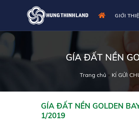
Skip
to
GIỚI THI
content
GÍA ĐẤT NỀN G
Trang chủ
»
KÍ GỬI C
GÍA ĐẤT NỀN GOLDEN BA
1/2019