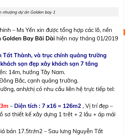
n nhượng dự án Golden bay 1
inh – Ms Yến xin được tổng hợp các lô, nền
h Golden Bay Bãi Dài
hiện nay tháng 01/2019
Tất Thành, và trục chính quảng trường
khách sạn đẹp xây khách sạn 7 tầng
tiền: 14m, hướng Tây Nam.
 Đông Bắc, cạnh quảng trường.
ường, anh/chị có nhu cầu liên hệ trực tiếp tel:
13m
–
Diện tích : 7 x16 = 126m2
, Vị trí đẹp –
sơ thiết kế xây dựng 1 trêt + 2 lầu + áp mái
á bán 17.5tr/m2 – Sau lưng Nguyễn Tất