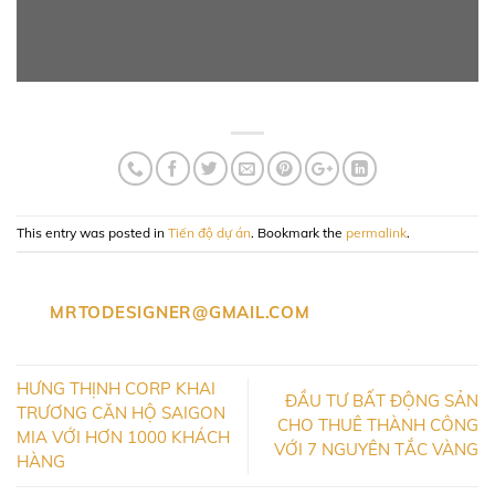
This entry was posted in
Tiến độ dự án
. Bookmark the
permalink
.
MRTODESIGNER@GMAIL.COM
HƯNG THỊNH CORP KHAI
ĐẦU TƯ BẤT ĐỘNG SẢN
TRƯƠNG CĂN HỘ SAIGON
CHO THUÊ THÀNH CÔNG
MIA VỚI HƠN 1000 KHÁCH
VỚI 7 NGUYÊN TẮC VÀNG
HÀNG