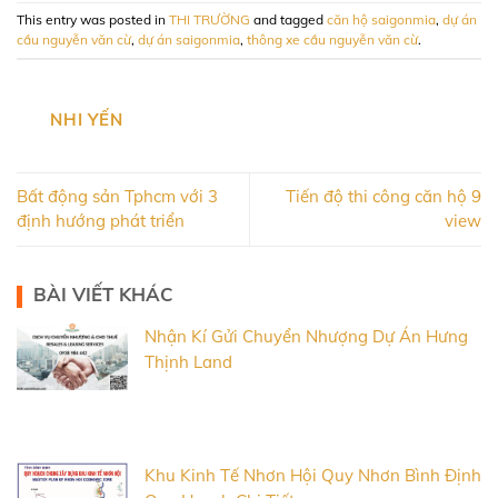
This entry was posted in
THI TRƯỜNG
and tagged
căn hộ saigonmia
,
dự án
cầu nguyễn văn cừ
,
dự án saigonmia
,
thông xe cầu nguyễn văn cừ
.
NHI YẾN
Bất động sản Tphcm với 3
Tiến độ thi công căn hộ 9
định hướng phát triển
view
BÀI VIẾT KHÁC
Nhận Kí Gửi Chuyển Nhượng Dự Án Hưng
Thịnh Land
Khu Kinh Tế Nhơn Hội Quy Nhơn Bình Định