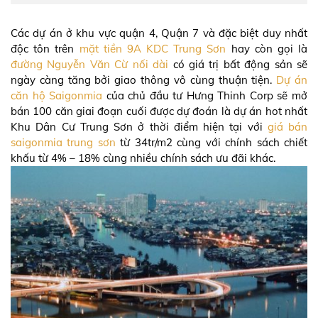
Các dự án ở khu vực quận 4, Quận 7 và đặc biệt duy nhất
độc tôn trên
mặt tiền 9A KDC Trung Sơn
hay còn gọi là
đường Nguyễn Văn Cừ nối dài
có giá trị bất động sản sẽ
ngày càng tăng bởi giao thông vô cùng thuận tiện.
Dự án
căn hộ Saigonmia
của chủ đầu tư Hưng Thinh Corp sẽ mở
bán 100 căn giai đoạn cuối được dự đoán là dự án hot nhất
Khu Dân Cư Trung Sơn ở thời điểm hiện tại với
giá bán
saigonmia trung sơn
từ 34tr/m2 cùng với chính sách chiết
khấu từ 4% – 18% cùng nhiều chính sách ưu đãi khác.