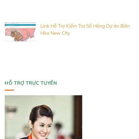
Link Hỗ Trợ Kiểm Tra Sổ Hồng Dự án Biên
Hòa New City
HỖ TRỢ TRỰC TUYẾN