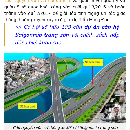
cầu Nguyễn Văn Cừ nối quận 1
và quận 5 với quận 4 và
quận 8 sẽ được khởi công vào cuối quí 3/2016 và hoàn
thành vào quí 2/2017 để giải tỏa tình trạng ùn tắc giao
thông thường xuyên xảy ra ở giao lộ Trần Hưng Đạo.
>>
Cơ hội sở hữu 100 căn
dự án căn hộ
Saigonmia trung sơn
với chính sách hấp
dẫn chiết khấu cao.
Cầu nguyễn văn cừ thông xe kết nối Saigonmia trung sơn