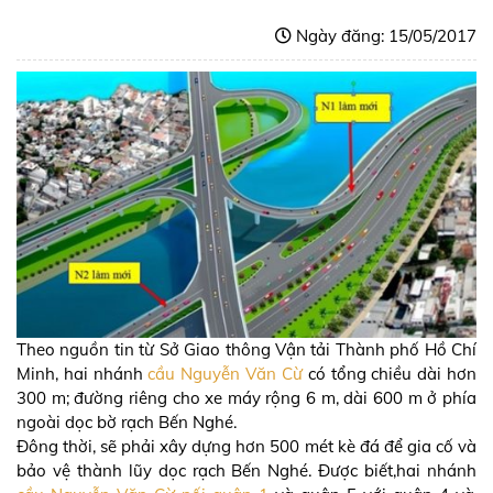
Ngày đăng: 15/05/2017
Theo nguồn tin từ Sở Giao thông Vận tải Thành phố Hồ Chí
Minh, hai nhánh
cầu Nguyễn Văn Cừ
có tổng chiều dài hơn
300 m; đường riêng cho xe máy rộng 6 m, dài 600 m ở phía
ngoài dọc bờ rạch Bến Nghé.
Đông thời, sẽ phải xây dựng hơn 500 mét kè đá để gia cố và
bảo vệ thành lũy dọc rạch Bến Nghé. Được biết,hai nhánh