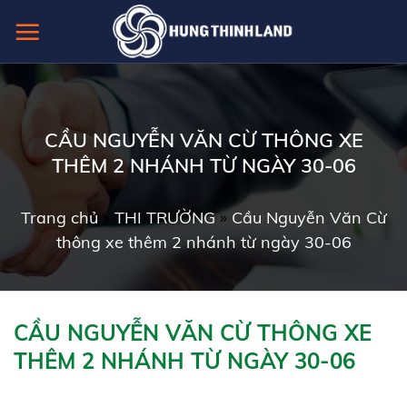
Skip
to
content
CẦU NGUYỄN VĂN CỪ THÔNG XE
THÊM 2 NHÁNH TỪ NGÀY 30-06
Trang chủ
»
THI TRƯỜNG
»
Cầu Nguyễn Văn Cừ
thông xe thêm 2 nhánh từ ngày 30-06
CẦU NGUYỄN VĂN CỪ THÔNG XE
THÊM 2 NHÁNH TỪ NGÀY 30-06