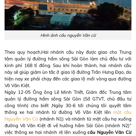
Hình ảnh cầu nguyễn Văn cừ
Theo quy hoạch,Hai nhánh cầu này được giao cho Trung
tâm quản lý đường hầm sông Sài Gòn làm chủ đầu tư với
kinh phí 168 tỉ đồng. Sau khi hoàn thành, hai nhánh cầu
này sẽ giúp giảm ùn tắc ở giao lộ đường Trần Hưng Đạo, do
hiện nay xe phải chạy đến các giao lộ mới vòng qua đường
Võ Văn Kiệt.
Ngày 12-05 Ông ông Lê Minh Triết, Giám đốc Trung tâm
quản lý đường hầm sông Sài Gòn (Sở GTVT, chủ đầu tư
công trình) cho biết ,Ngày 30-6 tới chúng tôi quyết tâm
thông xe hai nhánh từ đường Võ Văn Kiệt lên
mặt cầu
Nguyễn Văn Cừ
(nhánh N1) và nhánh từ mặt cầu hạ xuống
đường Võ Văn Kiệt đi về hướng hầm Sài Gòn (nhánh N2)”
việc thông xe hai nhánh rẽ lên xuống
cầu Nguyễn Văn Cừ