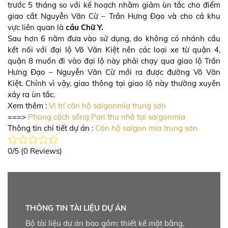
trước 5 tháng so với kế hoạch nhằm giảm ùn tắc cho điểm
giao cắt Nguyễn Văn Cừ – Trần Hưng Đạo và cho cả khu
vực liên quan là
cầu Chữ Y.
Sau hơn 6 năm đưa vào sử dụng, do không có nhánh cầu
kết nối với đại lộ Võ Văn Kiệt nên các loại xe từ quận 4,
quận 8 muốn đi vào đại lộ này phải chạy qua giao lộ Trần
Hưng Đạo – Nguyễn Văn Cừ mới ra được đường Võ Văn
Kiệt. Chính vì vậy, giao thông tại giao lộ này thường xuyên
xảy ra ùn tắc.
Xem thêm :
Vị trí căn hộ saigonmia trung sơn
===>
Phong cách sống Pari thu nhỏ tại saigonmia
Thông tin chi tiết dự án :
Căn hộ saigon mia trung sơn
0/5
(0 Reviews)
THÔNG TIN TÀI LIỆU DỰ ÁN
Bộ tài liệu dự án bao gồm: thiết kế mặt bằng,