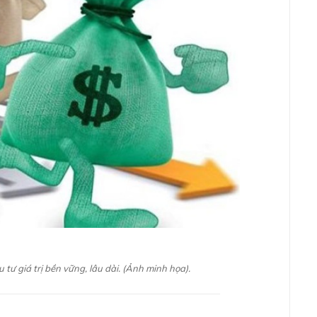
tư giá trị bền vững, lâu dài. (Ảnh minh họa).