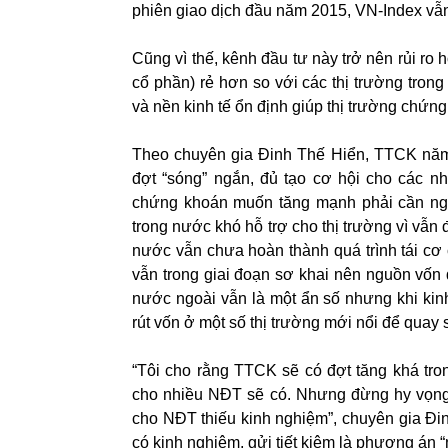
phiên giao dịch đầu năm 2015, VN-Index vẫ
Cũng vì thế, kênh đầu tư này trở nên rủi ro 
cổ phần) rẻ hơn so với các thị trường tron
và nền kinh tế ổn định giúp thị trường chứn
Theo chuyên gia Đinh Thế Hiển, TTCK nă
đợt “sóng” ngắn, đủ tạo cơ hội cho các nh
chứng khoán muốn tăng mạnh phải cần ngu
trong nước khó hỗ trợ cho thị trường vì vẫn
nước vẫn chưa hoàn thành quá trình tái cơ 
vẫn trong giai đoạn sơ khai nên nguồn vốn
nước ngoài vẫn là một ẩn số nhưng khi kin
rút vốn ở một số thị trường mới nổi để qua
“Tôi cho rằng TTCK sẽ có đợt tăng khá tro
cho nhiều NĐT sẽ có. Nhưng đừng hy vọng 
cho NĐT thiếu kinh nghiệm”, chuyên gia Đ
có kinh nghiệm, gửi tiết kiệm là phương án “