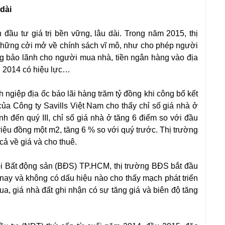
dài
đầu tư giá trị bền vững, lâu dài. Trong năm 2015, thị
những cởi mở về chính sách vĩ mô, như cho phép người
g bảo lãnh cho người mua nhà, tiền ngân hàng vào địa
n 2014 có hiệu lực…
 ngiệp địa ốc báo lãi hàng trăm tỷ đồng khi công bố kết
ủa Công ty Savills Việt Nam cho thấy chỉ số giá nhà ở
h đến quý III, chỉ số giá nhà ở tăng 6 điểm so với đầu
riệu đồng một m2, tăng 6 % so với quý trước. Thị trường
ả về giá và cho thuê.
i Bất động sản (BĐS) TP.HCM, thị trường BĐS bắt đầu
nay và không có dấu hiệu nào cho thấy mạch phát triển
ua, giá nhà đất ghi nhận có sự tăng giá và biên độ tăng