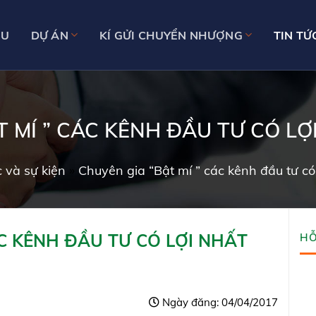
ỆU
DỰ ÁN
KÍ GỬI CHUYỂN NHƯỢNG
TIN TỨ
T MÍ ” CÁC KÊNH ĐẦU TƯ CÓ LỢ
c và sự kiện
»
Chuyên gia “Bật mí ” các kênh đầu tư c
ÁC KÊNH ĐẦU TƯ CÓ LỢI NHẤT
HỖ
Ngày đăng: 04/04/2017