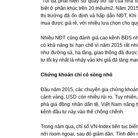
“Tôi đã phát hiện sự quay trở lại của nhà
biệt ở phân khúc trên 20 triệu/m2. Năm 2015 
thị trường đã ổn định và hấp dẫn NĐT. Khi
mua được giá rẻ, với nhiều lựa chọn cho quy
Nhiều NĐT cũng đánh giá cao kênh BĐS như
có khả năng bị hạn chế vì năm 2015 rất nh
như đường sá, hạ tầng, giao thông đã được “
tư tối kỵ nhất là nhảy vào khi giá đã tăng m
Chứng khoán chỉ có sóng nhỏ
Đầu năm 2015, các chuyên gia chứng khoán n
cảnh vàng, USD còn nhiều rủi ro. Tuy nhiê
phá giá đồng nhân dân tệ, Việt Nam nâng t
kênh đầu tư này vào thế chông chênh.
Trong năm qua, chỉ số VN-Index liên tục biế
nới room ngoại, sau đó giảm dần. Tính đến 