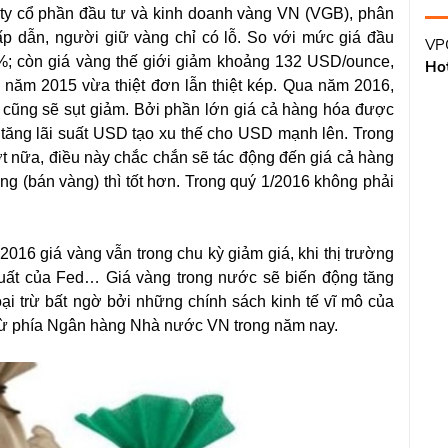
y cổ phần đầu tư và kinh doanh vàng VN (VGB), phân
ấp dẫn, người giữ vàng chỉ có lỗ. So với mức giá đầu
VPG
; còn giá vàng thế giới giảm khoảng 132 USD/ounce,
Hot
năm 2015 vừa thiệt đơn lẫn thiệt kép. Qua năm 2016,
c cũng sẽ sụt giảm. Bởi phần lớn giá cả hàng hóa được
 tăng lãi suất USD tạo xu thế cho USD mạnh lên. Trong
ợt nữa, điều này chắc chắn sẽ tác động đến giá cả hàng
ng (bán vàng) thì tốt hơn. Trong quý 1/2016 không phải
16 giá vàng vẫn trong chu kỳ giảm giá, khi thị trường
ãi suất của Fed… Giá vàng trong nước sẽ biến động tăng
oại trừ bất ngờ bởi những chính sách kinh tế vĩ mô của
 từ phía Ngân hàng Nhà nước VN trong năm nay.