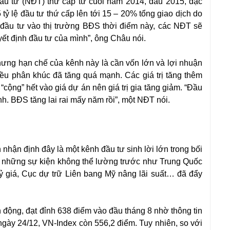
 đầu tư (NĐT) thứ cấp từ cuối năm 2014, đầu 2015, đặc
tỷ lệ đầu tư thứ cấp lên tới 15 – 20% tổng giao dịch do
 đầu tư vào thị trường BĐS thời điểm này, các NĐT sẽ
ết định đầu tư của mình”, ông Châu nói.
ng hạn chế của kênh này là cần vốn lớn và lợi nhuận
iều phân khúc đã tăng quá mạnh. Các giá trị tăng thêm
cộng” hết vào giá dự án nên giá trị gia tăng giảm. “Đầu
ạnh. BĐS tăng lai rai mấy năm rồi”, một NĐT nói.
hận định đây là một kênh đầu tư sinh lời lớn trong bối
n, những sự kiện không thể lường trước như Trung Quốc
ỷ giá, Cục dự trữ Liên bang Mỹ nâng lãi suất… đã đẩy
n động, đạt đỉnh 638 điểm vào đầu tháng 8 nhờ thông tin
ngày 24/12, VN-Index còn 556,2 điểm. Tuy nhiên, so với