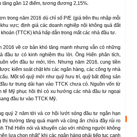
n tăng gần 12 điểm, tương đương 2,15%.
hơn trong năm 2016 dù chỉ số P/E (giá trên thu nhập mỗi
g khu vực; định giá các doanh nghiệp nội không quá đắt
g khoán (TTCK) khá hấp dẫn trong mắt các nhà đầu tư.
m 2016 về cơ bản khó tăng mạnh nhưng vẫn có những
à đầu tư có kinh nghiệm thu lời. Ông Hiển phân tích,
ồn vốn đầu tư mới, lớn. Nhưng năm 2016, cung tiền
 được kiểm soát chặt khi các ngân hàng, các công ty nhà
cấu. Một số quỹ mới như quỹ hưu trí, quỹ bất động sản
 đầu tư trung dài hạn vào TTCK chưa có. Nguồn vốn từ
h tế Mỹ phục hồi thì có xu hướng các nhà đầu tư ngoại
y sang đầu tư vào TTCK Mỹ.
ng quý 2 năm tới và cơ hội lướt sóng đầu tư ngắn hạn
thị trường tăng quá mạnh và cũng ẩn chứa đầy rủi ro
inh Thế Hiển nói và khuyến cáo với những người không
nên lựa chọn nhất” khi các ngân hàng phải tiếp tục cạnh