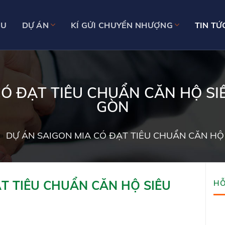
ỆU
DỰ ÁN
KÍ GỬI CHUYỂN NHƯỢNG
TIN TỨ
Ó ĐẠT TIÊU CHUẨN CĂN HỘ SI
GÒN
»
DỰ ÁN SAIGON MIA CÓ ĐẠT TIÊU CHUẨN CĂN HỘ 
T TIÊU CHUẨN CĂN HỘ SIÊU
HỖ