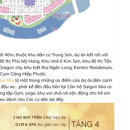
i 40m, thuộc khu dân cư Trung Sơn, dự án kết nối với
 đô thị Phú Mỹ Hưng, Khu nhà ở Kim Sơn, khu đô thị Tân
ragon city, khu biệt thự Ngân Long, Kenton Residences,
a Cụm Cảng Hiệp Phước.
gon Mia
là một trong những ưu điểm của dự án.Bên cạnh
i đậu xe… phải kể đến đầu tiên tại Căn hộ Saigon Mia có
ng tập Gym, yoga, khu vui chơi và vận động cho trẻ em
treo dành cho Các cư dân tại đây