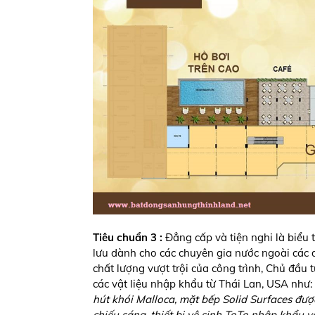
Tiêu chuẩn 3 :
Đẳng cấp và tiện nghi là biểu
lưu dành cho các chuyên gia nước ngoài các 
chất lượng vượt trội của công trình, Chủ đầu t
các vật liệu nhập khẩu từ Thái Lan, USA như:
hút khói Malloca, mặt bếp Solid Surfaces đượ
chiếu sáng, thiết bị vệ sinh ToTo nhập khẩu 