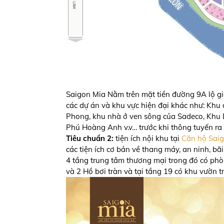
Saigon Mia Nằm trên mặt tiền đường 9A lộ giớ
các dự án và khu vực hiện đại khác như: Khu
Phong, khu nhà ở ven sông của Sadeco, Khu D
Phú Hoàng Anh v.v… trước khi thông tuyến r
Tiêu chuẩn 2:
tiện ích nội khu tại
Căn hộ Sai
các tiện ích cơ bản về thang máy, an ninh, bã
4 tầng trung tâm thương mại trong đó có phò
và 2 Hồ bơi tràn và tại tầng 19 có khu vườn 