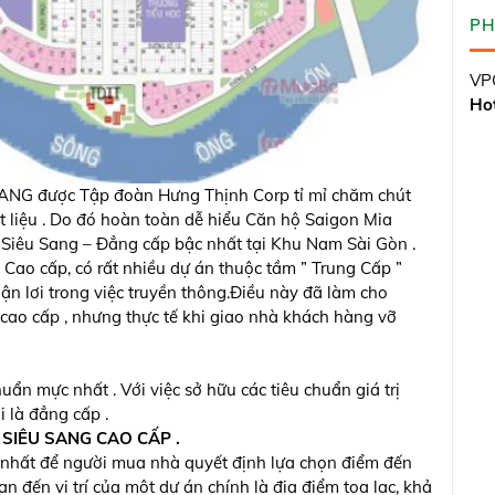
PH
VPG
Hot
ANG được Tập đoàn Hưng Thịnh Corp tỉ mỉ chăm chút
 chất liệu . Do đó hoàn toàn dễ hiểu Căn hộ Saigon Mia
 Siêu Sang – Đẳng cấp bậc nhất tại Khu Nam Sài Gòn .
 Cao cấp, có rất nhiều dự án thuộc tầm ” Trung Cấp ”
n lơi trong việc truyền thông.Điều này đã làm cho
cao cấp , nhưng thực tế khi giao nhà khách hàng vỡ
uẩn mực nhất . Với việc sở hữu các tiêu chuẩn giá trị
 là đẳng cấp .
SIÊU SANG CAO CẤP .
ọng nhất để người mua nhà quyết định lựa chọn điểm đến
n đến vị trí của một dự án chính là địa điểm tọa lạc, khả