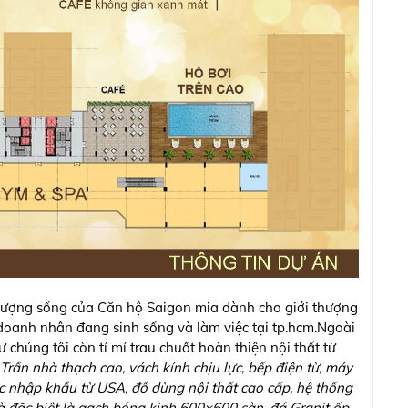
 tượng sống của Căn hộ Saigon mia dành cho giới thượng
doanh nhân đang sinh sống và làm việc tại tp.hcm.Ngoài
ư chúng tôi còn tỉ mỉ trau chuốt hoàn thiện nội thất từ
Trần nhà thạch cao, vách kính chịu lực, bếp điện từ, máy
c nhập khẩu từ USA, đồ dùng nội thất cao cấp, hệ thống
và đặc biệt là gạch bóng kinh 600×600 sàn, đá Granit ốp