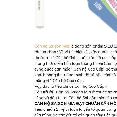
Căn hộ Saigon Mia l
à dòng sản phẩm SIÊU S
rất lựa chọn : Về vị trí ,thiết kế , xây dựng ,
thuộc top ” Căn hô đạt chuẩn căn hộ cao cấp
Trong thời điểm hỗn loạn thông tin về Căn hộ
cũng được gắn mác ” Căn hộ Cao Cấp” để thuậ
khách hàng tin tưởng mình đã sở hữu căn hộ 
mộng vì ” Căn hộ Cao cấp .
Vậy đâu là tiêu chí về Căn hộ Cao Cấp ?
Câu trả lời , Căn hộ Saigon Mia là thước đo ch
sống và đầu tư tại Căn hộ Sài gòn mia đều coi
CĂN HỘ SAIGON MIA ĐẠT CHUẨN CĂN HỘ 
Tiêu chuẩn 1
: vị trí luôn là yếu tố quan tr
của mình. Và các yếu tố cần quan tâm liên qua