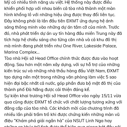
Mỹ có nhiều tính năng ưu việt. Hệ thống này được điều
khiển phối hợp với nhau biến cả tòa nhà thành một màn
hình khổng lồ với những hiệu ứng được thay đổi liên tục.
Đây không phải là lần đầu tiên ĐXMT ứng dụng hệ ánh
sáng thông minh vào những dự án tầm cỡ của mình. Trước
đó, nhà phát triển dự án uy tín hàng đầu miền Trung này đã
tích hợp hệ chiếu sáng cho từng căn nhà và cả khu đô thị
mà mình đang phát triển như One River, Lakeside Palace,
Marina Complex…
Tòa nhà Hội sở Head Office chính thức được đưa vào hoạt
động. Sau hơn một năm xây dựng, với sự hỗ trợ của những
kiến trúc sư và những nhà thầu hàng đầu Việt Nam, ĐXMT
tạo dựng nên một trong những văn phòng làm việc 5 sao
hiện đại bậc nhất cả nước, góp phần đưa bộ mặt đô thị của
thành phố Đà Nẵng được cải thiện đáng kể.
Sự kiện khai trương Hội sở Head Office vào ngày 15/11 vừa
qua cũng được ĐXMT tổ chức với chất lượng tương xứng với
đẳng cấp của tòa nhà. Các khách mời của chương trình đã
nhiều lần phải trầm trồ khi được chứng kiến những màn vũ
điệu “Khám phá giải ngân hà” của NSUT Linh Nga hay
những ca khúc trữ tình được thể hiện qua giọng hát đầy nội