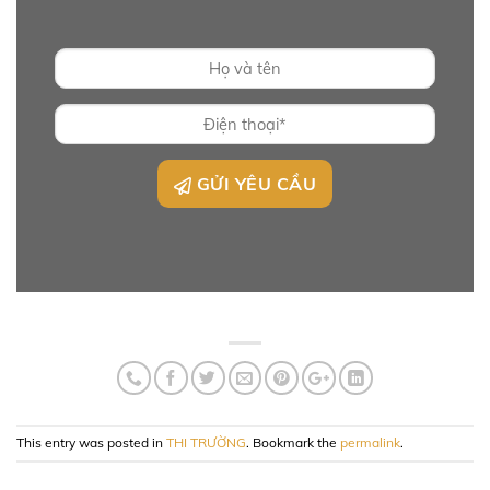
GỬI YÊU CẦU
This entry was posted in
THI TRƯỜNG
. Bookmark the
permalink
.