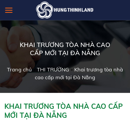
Skip
to
content
KHAI TRƯƠNG TÒA NHÀ CAO
CẤP MỚI TẠI ĐÀ NẴNG
Trang chủ
»
THI TRƯỜNG
»
Khai trương tòa nhà
cao cấp mới tại Đà Nẵng
KHAI TRƯƠNG TÒA NHÀ CAO CẤP
MỚI TẠI ĐÀ NẴNG