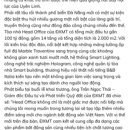
lực của Uyên Linh.
Phải rất lâu rồi thành phố biển Đà Nẵng mới có một sự kiện
đặc biệt thu hút nhiều gương mặt nổi bật của làng giải trí,
truyền thông cũng như đông đảo công chúng nhiều đến thế.
Tòa nhà Head Office của ĐXMT có tổng mức đầu tư gần
100 tỷ đồng, gồm 14 tầng và tổng diện tích là 2.000 m2. Với
lối kiến trúc độc đáo, nổi bật kết hợp những mảng tường ốp
full đá Marble Traventine sang trọng cùng các khoảng
không gian xanh tươi mướt mắt, hệ thống Smart Lighting,
công nghệ trải nghiệm Hologram, công nghệ quản lý tòa
nhà Smart building, thương hiệu nội thất nổi tiếng B&B
Italia kiến tạo nên một không gian làm việc sang trọng và
kích thích sự sáng tạo dành cho người lao động.
Phát biểu tại buổi lễ khai trương, ông Trần Ngọc Thái –
Giám đốc Đầu tư và Phát triển Quỹ đất của ĐXMT đã chia
sẻ: “Head Office không chỉ là một giấc mơ được nối tiếp mà
chúng tôi mong muốn trong tương lai sẽ tạo lập thêm nhiều
điểm sáng mới cho ngành bất động sản Việt Nam. Với vị thế
mới trên địa bàn, ĐXMT cam kết sẽ cung cấp đa dạng các
sản phẩm bất động sản cùng nhiều tiện ích chất lượng cao