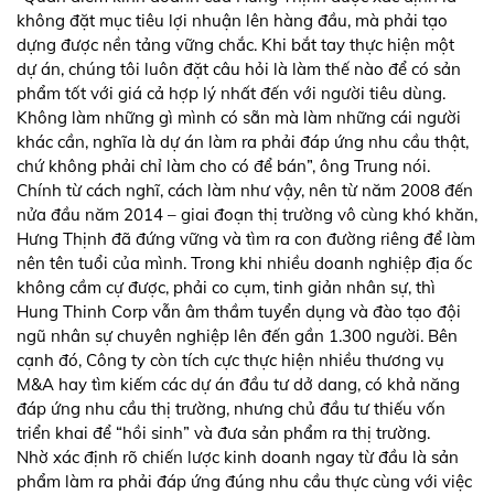
không đặt mục tiêu lợi nhuận lên hàng đầu, mà phải tạo
dựng được nền tảng vững chắc. Khi bắt tay thực hiện một
dự án, chúng tôi luôn đặt câu hỏi là làm thế nào để có sản
phẩm tốt với giá cả hợp lý nhất đến với người tiêu dùng.
Không làm những gì mình có sẵn mà làm những cái người
khác cần, nghĩa là dự án làm ra phải đáp ứng nhu cầu thật,
chứ không phải chỉ làm cho có để bán”, ông Trung nói.
Chính từ cách nghĩ, cách làm như vậy, nên từ năm 2008 đến
nửa đầu năm 2014 – giai đoạn thị trường vô cùng khó khăn,
Hưng Thịnh đã đứng vững và tìm ra con đường riêng để làm
nên tên tuổi của mình. Trong khi nhiều doanh nghiệp địa ốc
không cầm cự được, phải co cụm, tinh giản nhân sự, thì
Hung Thinh Corp vẫn âm thầm tuyển dụng và đào tạo đội
ngũ nhân sự chuyên nghiệp lên đến gần 1.300 người. Bên
cạnh đó, Công ty còn tích cực thực hiện nhiều thương vụ
M&A hay tìm kiếm các dự án đầu tư dở dang, có khả năng
đáp ứng nhu cầu thị trường, nhưng chủ đầu tư thiếu vốn
triển khai để “hồi sinh” và đưa sản phẩm ra thị trường.
Nhờ xác định rõ chiến lược kinh doanh ngay từ đầu là sản
phẩm làm ra phải đáp ứng đúng nhu cầu thực cùng với việc