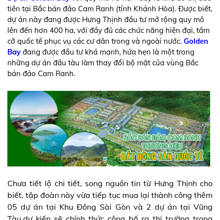
tiên tại Bắc bán đảo Cam Ranh (tỉnh Khánh Hòa). Được biết,
dự án này đang được Hưng Thịnh đầu tư mở rộng quy mô
lên đến hơn 400 ha, với đầy đủ các chức năng hiện đại, tầm
cỡ quốc tế phục vụ các cư dân trong và ngoài nước.
Golden
Bay
đang được đầu tư khá mạnh, hứa hẹn là một trong
những dự án đầu tàu làm thay đổi bộ mặt của vùng Bắc
bán đảo Cam Ranh.
Chưa tiết lộ chi tiết, song nguồn tin từ Hưng Thịnh cho
biết, tập đoàn này vừa tiếp tục mua lại thành công thêm
05 dự án tại Khu Đông Sài Gòn và 2 dự án tại Vũng
Tàu,dự kiến sẽ chính thức công bố ra thị trường trong