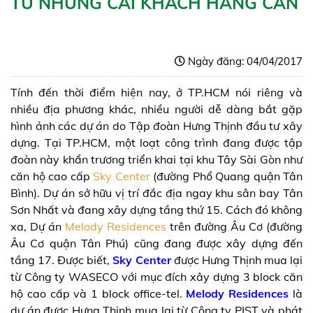
TƯ NHỮNG CÁI KHÁCH HÀNG CẦN
Ngày đăng: 04/04/2017
Tính đến thời điểm hiện nay, ở TP.HCM nói riêng và
nhiều địa phương khác, nhiều người dễ dàng bắt gặp
hình ảnh các dự án do Tập đoàn Hưng Thịnh đầu tư xây
dựng. Tại TP.HCM, một loạt công trình đang được tập
đoàn này khẩn trương triển khai tại khu Tây Sài Gòn như
căn hộ cao cấp
Sky Center
(đường Phổ Quang quận Tân
Bình). Dự án sở hữu vị trí đắc địa ngay khu sân bay Tân
Sơn Nhất và đang xây dựng tầng thứ 15. Cách đó không
xa, Dự án
Melody Residences
trên đường Âu Cơ (đường
Âu Cơ quận Tân Phú) cũng đang được xây dựng đến
tầng 17.
Được biết,
Sky Center
được Hưng Thịnh mua lại
từ Công ty WASECO với mục đích xây dựng 3 block căn
hộ cao cấp và 1 block office-tel.
Melody Residences
là
dự án được Hưng Thịnh mua lại từ Công ty PIST và phát