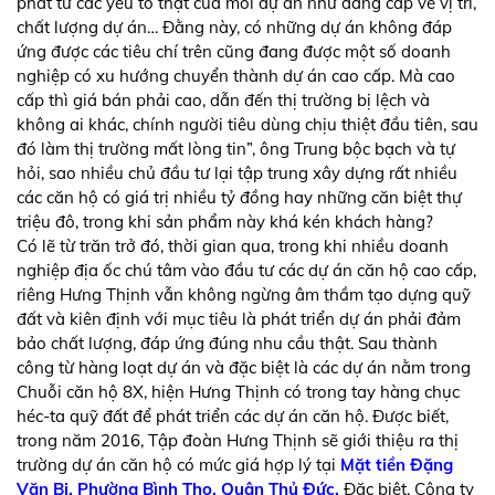
phát từ các yếu tố thật của mỗi dự án như đẳng cấp về vị trí,
chất lượng dự án… Đằng này, có những dự án không đáp
ứng được các tiêu chí trên cũng đang được một số doanh
nghiệp có xu hướng chuyển thành dự án cao cấp. Mà cao
cấp thì giá bán phải cao, dẫn đến thị trường bị lệch và
không ai khác, chính người tiêu dùng chịu thiệt đầu tiên, sau
đó làm thị trường mất lòng tin”, ông Trung bộc bạch và tự
hỏi, sao nhiều chủ đầu tư lại tập trung xây dựng rất nhiều
các căn hộ có giá trị nhiều tỷ đồng hay những căn biệt thự
triệu đô, trong khi sản phẩm này khá kén khách hàng?
Có lẽ từ trăn trở đó, thời gian qua, trong khi nhiều doanh
nghiệp địa ốc chú tâm vào đầu tư các dự án căn hộ cao cấp,
riêng Hưng Thịnh vẫn không ngừng âm thầm tạo dựng quỹ
đất và kiên định với mục tiêu là phát triển dự án phải đảm
bảo chất lượng, đáp ứng đúng nhu cầu thật. Sau thành
công từ hàng loạt dự án và đặc biệt là các dự án nằm trong
Chuỗi căn hộ 8X, hiện Hưng Thịnh có trong tay hàng chục
héc-ta quỹ đất để phát triển các dự án căn hộ. Được biết,
trong năm 2016, Tập đoàn Hưng Thịnh sẽ giới thiệu ra thị
trường dự án căn hộ có mức giá hợp lý tại
Mặt tiền Đặng
Văn Bi, Phường Bình Thọ, Quận Thủ Đức.
Đặc biệt, Công ty