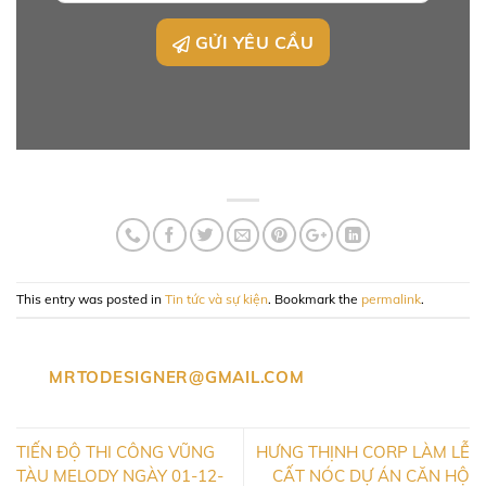
GỬI YÊU CẦU
This entry was posted in
Tin tức và sự kiện
. Bookmark the
permalink
.
MRTODESIGNER@GMAIL.COM
TIẾN ĐỘ THI CÔNG VŨNG
HƯNG THỊNH CORP LÀM LỄ
TÀU MELODY NGÀY 01-12-
CẤT NÓC DỰ ÁN CĂN HỘ