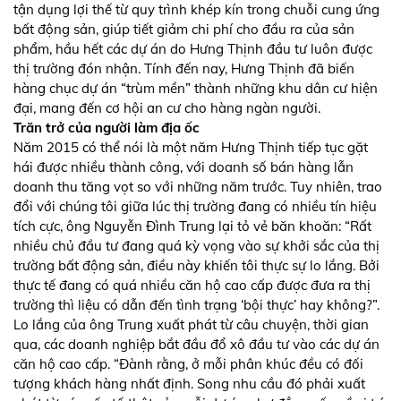
tận dụng lợi thế từ quy trình khép kín trong chuỗi cung ứng
bất động sản, giúp tiết giảm chi phí cho đầu ra của sản
phẩm, hầu hết các dự án do Hưng Thịnh đầu tư luôn được
thị trường đón nhận. Tính đến nay, Hưng Thịnh đã biến
hàng chục dự án “trùm mền” thành những khu dân cư hiện
đại, mang đến cơ hội an cư cho hàng ngàn người.
Trăn trở của người làm địa ốc
Năm 2015 có thể nói là một năm Hưng Thịnh tiếp tục gặt
hái được nhiều thành công, với doanh số bán hàng lẫn
doanh thu tăng vọt so với những năm trước. Tuy nhiên, trao
đổi với chúng tôi giữa lúc thị trường đang có nhiều tín hiệu
tích cực, ông Nguyễn Đình Trung lại tỏ vẻ băn khoăn: “Rất
nhiều chủ đầu tư đang quá kỳ vọng vào sự khởi sắc của thị
trường bất động sản, điều này khiến tôi thực sự lo lắng. Bởi
thực tế đang có quá nhiều căn hộ cao cấp được đưa ra thị
trường thì liệu có dẫn đến tình trạng ‘bội thực’ hay không?”.
Lo lắng của ông Trung xuất phát từ câu chuyện, thời gian
qua, các doanh nghiệp bắt đầu đổ xô đầu tư vào các dự án
căn hộ cao cấp. “Đành rằng, ở mỗi phân khúc đều có đối
tượng khách hàng nhất định. Song nhu cầu đó phải xuất