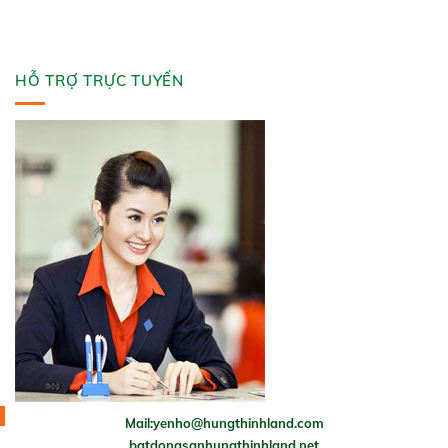
HỖ TRỢ TRỰC TUYẾN
Mail:yenho@hungthinhland.com
batdongsanhungthinhland.net