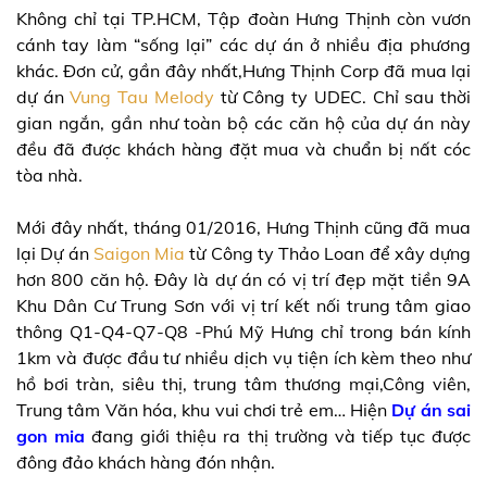
Không chỉ tại TP.HCM, Tập đoàn Hưng Thịnh còn vươn
cánh tay làm “sống lại” các dự án ở nhiều địa phương
khác. Đơn cử, gần đây nhất,Hưng Thịnh Corp đã mua lại
dự án
Vung Tau Melody
từ Công ty UDEC. Chỉ sau thời
gian ngắn, gần như toàn bộ các căn hộ của dự án này
đều đã được khách hàng đặt mua và chuẩn bị nất cóc
tòa nhà.
Mới đây nhất, tháng 01/2016, Hưng Thịnh cũng đã mua
lại Dự án
Saigon Mia
từ Công ty Thảo Loan để xây dựng
hơn 800 căn hộ. Đây là dự án có vị trí đẹp mặt tiền 9A
Khu Dân Cư Trung Sơn với vị trí kết nối trung tâm giao
thông Q1-Q4-Q7-Q8 -Phú Mỹ Hưng chỉ trong bán kính
1km và được đầu tư nhiều dịch vụ tiện ích kèm theo như
hồ bơi tràn, siêu thị, trung tâm thương mại,Công viên,
Trung tâm Văn hóa, khu vui chơi trẻ em… Hiện
Dự án sai
gon mia
đang giới thiệu ra thị trường và tiếp tục được
đông đảo khách hàng đón nhận.