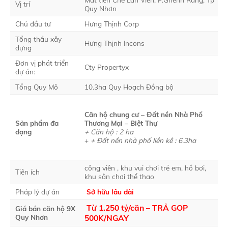
Vị trí
Quy Nhơn
Chủ đầu tư
Hưng Thịnh Corp
Tổng thầu xây
Hưng Thịnh Incons
dựng
Đơn vị phát triển
Cty Propertyx
dự án:
Tổng Quy Mô
10.3ha Quy Hoạch Đồng bộ
Căn hộ chung cư – Đất nền Nhà Phố
Sản phẩm đa
Thương Mại – Biệt Thự
dạng
+ Căn hộ : 2 ha
+
+ Đất nền nhà phố liền kề : 6.3ha
công viên , khu vui chơi trẻ em, hồ bơi,
Tiên ích
khu sân chơi thể thao
Pháp lý dự án
Sở hữu lâu dài
Từ 1.250 tỷ/căn – TRẢ GOP
Giá bán căn hộ 9X
Quy Nhơn
500K/NGAY