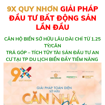
9X QUY NHƠN
GIẢI PHÁP
ĐẦU TƯ BẤT ĐỘNG SẢN
LẦN ĐẦU
CĂN HỘ BIỂN SỞ HỮU LÂU DÀI CHỈ TỪ 1.25
TỶ/CĂN
TRẢ GÓP – TÍCH TŨY TÀI SẢN ĐẦU TƯ AN
CƯ TẠI TP DU LỊCH BIỂN ĐẦY TIỀM NĂNG