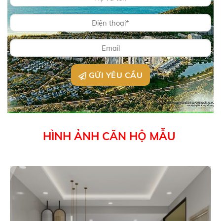
GỬI YÊU CẦU
HÌNH ẢNH CĂN HỘ MẪU