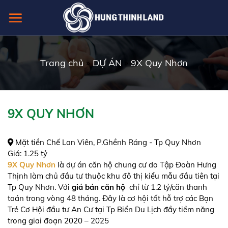
Skip
to
content
Trang chủ
»
DỰ ÁN
»
9X Quy Nhơn
9X QUY NHƠN
Mặt tiền Chế Lan Viên, P.Ghềnh Ráng - Tp Quy Nhơn
Giá:
1.25 tỷ
9X Quy Nhơn
là dự án căn hộ chung cư do Tập Đoàn Hưng
Thịnh làm chủ đầu tư thuộc khu đô thị kiểu mẫu đầu tiên tại
Tp Quy Nhơn. Với
giá bán căn hộ
chỉ từ 1.2 tỷ/căn thanh
toán trong vòng 48 tháng. Đây là cơ hội tốt hỗ trợ các Bạn
Trẻ Cơ Hội đầu tư An Cư tại Tp Biển Du Lịch đầy tiềm năng
trong giai đoạn 2020 – 2025