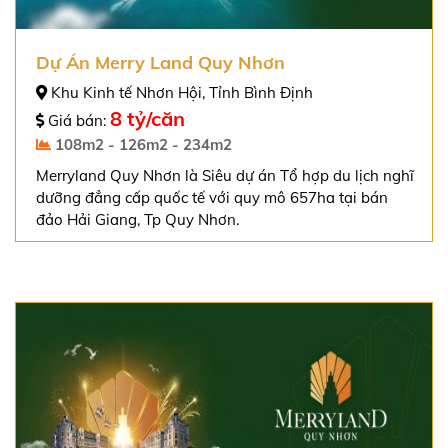
Dự Án Merry Land Quy Nhơn
Khu Kinh tế Nhơn Hội, Tỉnh Bình Định
8 tỷ/căn
Giá bán:
108m2 - 126m2 - 234m2
Merryland Quy Nhơn là Siêu dự án Tổ hợp du lịch nghĩ
dưỡng đẳng cấp quốc tế với quy mô 657ha tại bán
đảo Hải Giang, Tp Quy Nhơn.