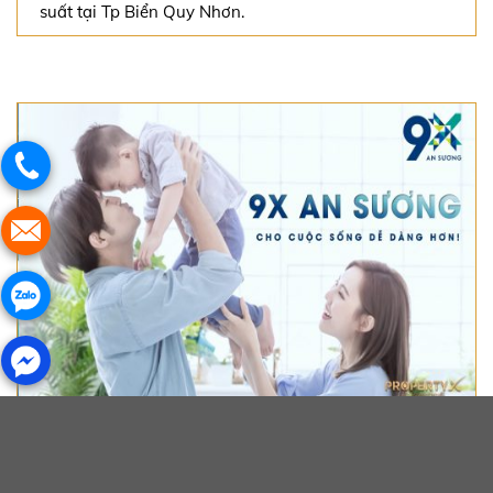
suất tại Tp Biển Quy Nhơn.
Căn Hộ 9X An Sương Hóc Môn
380 Song Hành, TT Hóc Môn, TpHCM