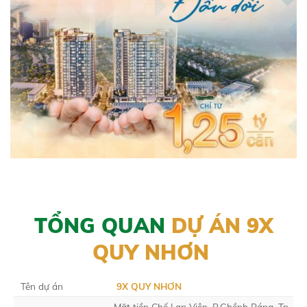
TỔNG QUAN
DỰ ÁN 9X
QUY NHƠN
Tên dự án
9X QUY NHƠN
Măt tiền Chế Lan Viên, P.Ghềnh Ráng, Tp