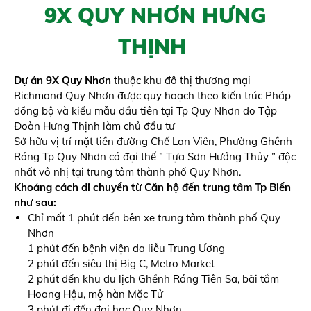
9X QUY NHƠN HƯNG
THỊNH
Dự án 9X Quy Nhơn
thuộc khu đô thị thương mại
Richmond Quy Nhơn được quy hoạch theo kiến trúc Pháp
đồng bộ và kiểu mẫu đầu tiên tại Tp Quy Nhơn do Tập
Đoàn Hưng Thịnh làm chủ đầu tư
Sở hữu vị trí mặt tiền đường Chế Lan Viên, Phường Ghềnh
Ráng Tp Quy Nhơn có đại thế ” Tựa Sơn Hướng Thủy ” độc
nhất vô nhị tại trung tâm thành phố Quy Nhơn.
Khoảng cách di chuyển từ Căn hộ đến trung tâm Tp Biển
như sau:
Chỉ mất 1 phút đến bên xe trung tâm thành phố Quy
Nhơn
1 phút đến bệnh viện da liễu Trung Ương
2 phút đến siêu thị Big C, Metro Market
2 phút đến khu du lịch Ghềnh Ráng Tiên Sa, bãi tắm
Hoang Hậu, mộ hàn Mặc Tử
3 phút đi đến đại học Quy Nhơn