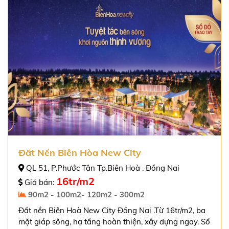
Đất Nền Biên Hòa New City
QL 51, P.Phước Tân Tp.Biên Hoà . Đồng Nai
16tr/m2
Giá bán:
90m2 - 100m2- 120m2 - 300m2
Đất nền Biên Hoà New City Đồng Nai .Từ 16tr/m2, ba
mặt giáp sông, hạ tầng hoàn thiện, xây dựng ngay. Sổ