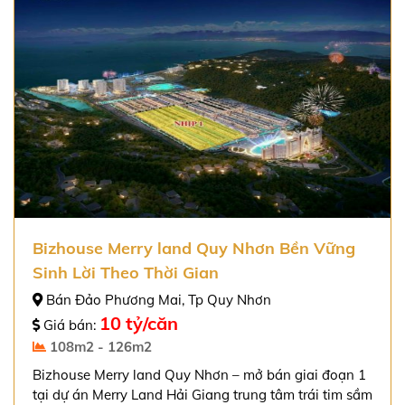
Bizhouse Merry land Quy Nhơn Bền Vững
Sinh Lời Theo Thời Gian
Bán Đảo Phương Mai, Tp Quy Nhơn
10 tỷ/căn
Giá bán:
108m2 - 126m2
Bizhouse Merry land Quy Nhơn – mở bán giai đoạn 1
tại dự án Merry Land Hải Giang trung tâm trái tim sầm