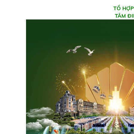
TỔ HỢP
TÂM Đ