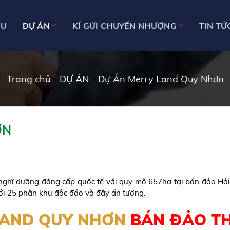
ỆU
DỰ ÁN
KÍ GỬI CHUYỂN NHƯỢNG
TIN TỨ
Trang chủ
»
DỰ ÁN
»
Dự Án Merry Land Quy Nhơn
ƠN
h nghĩ dưỡng đẳng cấp quốc tế với quy mô 657ha tại bán đảo H
với 25 phân khu độc đáo và đầy ấn tượng.
LAND QUY NHƠN
BÁN ĐẢO TH