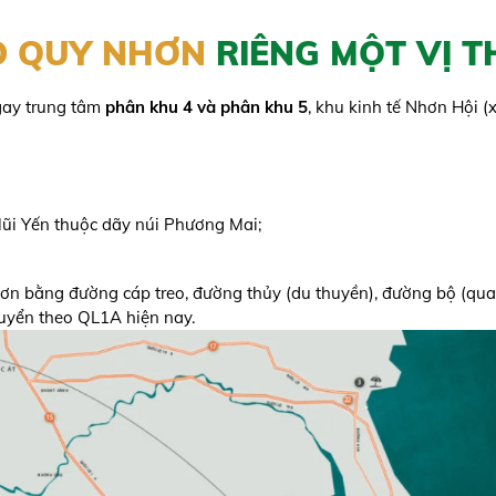
D QUY NHƠN
RIÊNG MỘT VỊ T
gay trung tâm
phân khu 4 và phân khu 5
, khu kinh tế Nhơn Hội 
ũi Yến thuộc dãy núi Phương Mai;
n bằng đường cáp treo, đường thủy (du thuyền), đường bộ (qua c
uyển theo QL1A hiện nay.