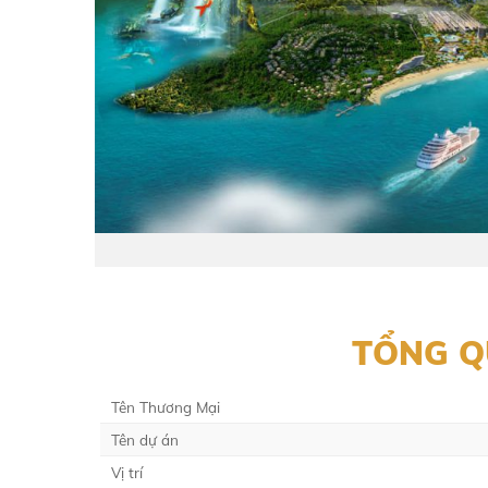
TỔNG Q
Tên Thương Mại
Tên dự án
Vị trí