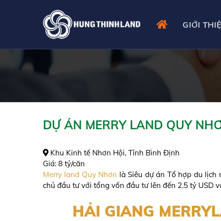
Skip
to
GIỚI THI
content
DỰ ÁN MERRY LAND QUY NH
Khu Kinh tế Nhơn Hội, Tỉnh Bình Định
Giá:
8 tỷ/căn
Merry land Quy Nhơn
là Siêu dự án Tổ hợp du lịc
chủ đầu tư với tổng vốn đầu tư lên đến 2.5 tỷ USD 
HẢI GIANG MERRY