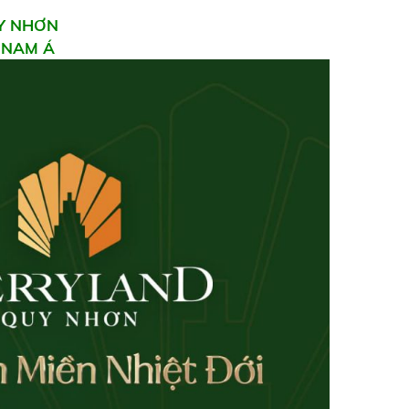
UY NHƠN
 NAM Á