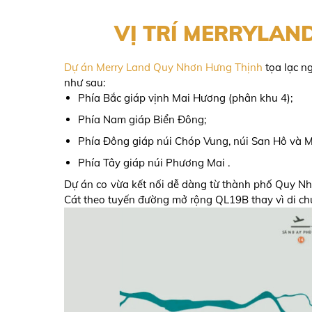
VỊ TRÍ MERRYLAN
Dự án Merry Land Quy Nhơn Hưng Thịnh
tọa lạc n
như sau:
Phía Bắc giáp vịnh Mai Hương (phân khu 4);
Phía Nam giáp Biển Đông;
Phía Đông giáp núi Chóp Vung, núi San Hô và M
Phía Tây giáp núi Phương Mai .
Dự án co vừa kết nối dễ dàng từ thành phố Quy Nhơ
Cát theo tuyến đường mở rộng QL19B thay vì di ch