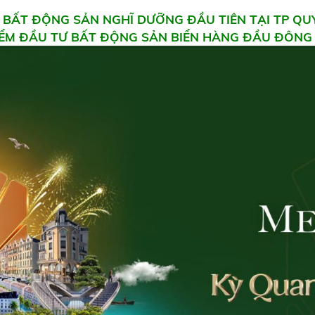
 BẤT ĐỘNG SẢN NGHĨ DƯỠNG ĐẦU TIÊN TẠI TP Q
IỂM ĐẦU TƯ BẤT ĐỘNG SẢN BIỂN HÀNG ĐẦU ĐÔNG