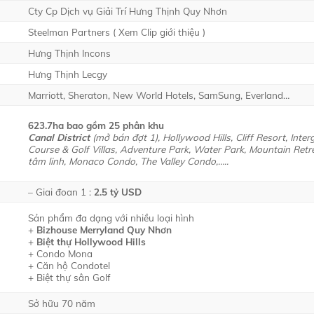
Cty Cp Dịch vụ Giải Trí Hưng Thịnh Quy Nhơn
Steelman Partners ( Xem Clip giới thiệu )
Hưng Thịnh Incons
Hưng Thịnh Lecgy
Marriott, Sheraton, New World Hotels, SamSung, Everland…
623.7ha bao gồm 25 phân khu
Canal District
(mở bán đợt 1), Hollywood Hills, Cliff Resort, Int
Course & Golf Villas, Adventure Park, Water Park, Mountain Retreat
tâm linh, Monaco Condo, The Valley Condo,…..
– Giai đoan 1 :
2.5 tỷ USD
Sản phẩm đa dạng với nhiều loại hình
+
Bizhouse Merryland Quy Nhơn
+
Biệt thự Hollywood Hills
+ Condo Mona
+ Căn hộ Condotel
+ Biệt thự sân Golf
Sở hữu 70 năm