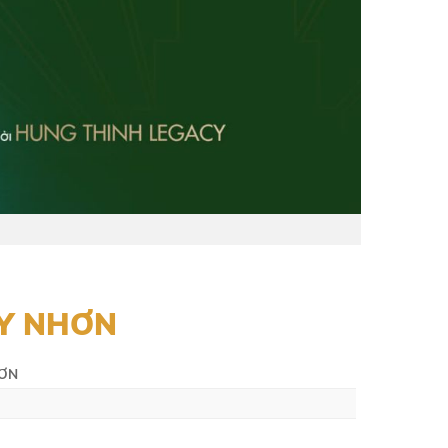
Y NHƠN
HƠN