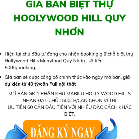
GIÁ BÁN BIỆT THỰ
HOOLYWOOD HILL QUY
NHƠN
Hiện tại chủ đầu tư đang cho nhận booking giữ chỗ biệt thự
Hollywood Hills Merryland Quy Nhơn , số tiền
500tr/booking.
Giá bán sẽ được công bố chính thức vào ngày mở bán,
giá
dự kiến từ 40 tỷ/căn Full nội thất
MỞ BÁN GĐ 1 PHÂN KHU MABILU HOLLY WOOD HILLS
NHẬN ĐẶT CHỖ : 500TR/CĂN CHỌN VỊ TRÍ
ƯU TIÊN 60 CĂN ĐẦU TIÊN VỚI NHIỀU ĐẶC CÁCH KHÁC
BIỆT.