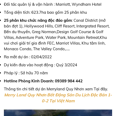
Đối tác quản lý & vận hành : Marriott, Wyndham Hotel
Tổng diện tích: 623.7ha bao gồm 25 phân khu
25 phân khu chức năng độc đáo gồm
: Canal District (mở
bán đợt 1), Hollywood Hills, Cliff Resort, Intergrated Resort,
Bến du thuyền, Greg Norman,Design Golf Course & Golf
Villas, Adventure Park, Water Park, Mountain Retreat,Khu
vui chơi giải trí gia đình FEC, Marriot Villas, Khu tâm linh,
Monaco Condo, The Valley Condo,…..
Ra mắt dự án : 02/04/2022
Dự kiến đưa vào hoạt động : Quý 3/2024
Pháp lý : Sở hữu 70 năm
Hotline Phòng Kinh Doanh: 09389 984 442
Thông tin chi tiết dự án Merryland Quy Nhơn xem Tại đây.
Merry Land Quy Nhơn Bất Động Sản Du Lịch Độc Bản 1-
0-2 Tại Việt Nam