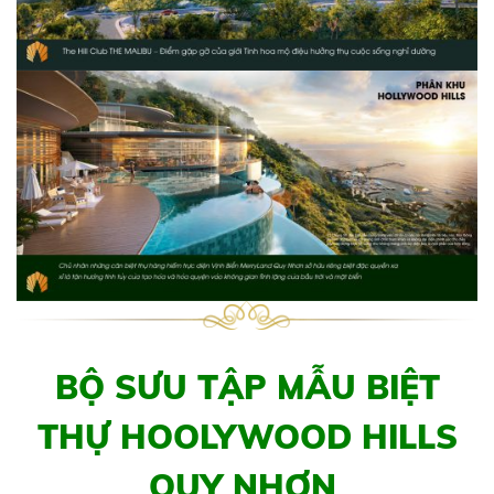
BỘ SƯU TẬP MẪU BIỆT
THỰ HOOLYWOOD HILLS
QUY NHƠN