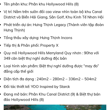
Tên phân khu: Phân khu Hollywood Hills (8)
Vị trí: Nằm trên sườn đồi cao view nhìn toàn bộ khu Canal
District và Biển Hải Giang, Sân Golf, Khu Kinh Tế Nhơn Hội
Phát triển dự án: Hưng Thịnh Legacy (Thành viên tập đoàn
Hưng Thịnh)
Tổng thầu xây dựng: Hưng Thịnh Incons
Tiếp thị & Phân phối: Property X
Quy mô Hollywood Hills Merryland Quy nhơn : 90ha với
349 căn biệt thự nghỉ dưỡng độc bản
Loại hình sản phẩm: Biệt thự nghỉ dưỡng được “may đo”
đẳng cấp thế giới
Diện tích đa dạng : 240m2 – 280m2 – 336m2 – 504m2
Đối tác thiết kế: YOO Inspired by Starck
Đang mở bán: Phân Khu Canal District (9) & Biệt thự bán
đảo Hollywood Hills (8)