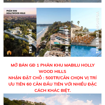
MỞ BÁN GĐ 1 PHÂN KHU MABILU HOLLY
WOOD HILLS
NHẬN ĐẶT CHỖ : 500TR/CĂN CHỌN VỊ TRÍ
ƯU TIÊN 60 CĂN ĐẦU TIÊN VỚI NHIỀU ĐẶC
CÁCH KHÁC BIỆT.