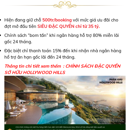
Hiện đang giữ chỗ
500tr/booking
với mức giá ưu đãi cho
đợt mở đầu tiên
SIÊU ĐẶC QUYỀN chỉ từ 35 tỷ.
Chính sách “bom tấn” khi ngân hàng hỗ trợ 80% miễn lãi
gốc 24 tháng.
Đặc biệt chỉ thanh toán 15% đến khi nhận nhà ngân hàng
hổ trợ ân hạn gốc lãi đến 24 tháng.
Thông tin chi tiết xem thếm :
CHÍNH SÁCH ĐẶC QUYỀN
SỞ HỮU HOLLYWOOD HILLS