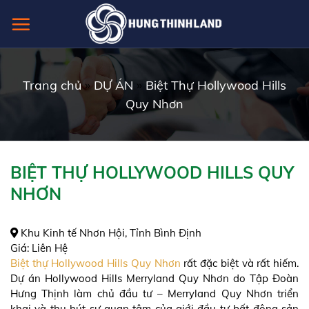
Skip
to
content
Trang chủ
»
DỰ ÁN
»
Biệt Thự Hollywood Hills
Quy Nhơn
BIỆT THỰ HOLLYWOOD HILLS QUY
NHƠN
Khu Kinh tế Nhơn Hội, Tỉnh Bình Định
Giá:
Liên Hệ
Biệt thự Hollywood Hills Quy Nhơn
rất đặc biệt và rất hiếm.
Dự án Hollywood Hills Merryland Quy Nhơn do Tập Đoàn
Hưng Thịnh làm chủ đầu tư – Merryland Quy Nhơn triển
khai và thu hút sự quan tâm của giới đầu tư bất động sản