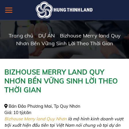
Skip
to
content
Trang chủ
»
DỰ ÁN
»
Bizhouse Merry land Quy
Nhơn Bền Vững Sinh Lời Theo Thời Gian
BIZHOUSE MERRY LAND QUY
NHƠN BỀN VỮNG SINH LỜI THEO
THỜI GIAN
Bán Đảo Phương Mai, Tp Quy Nhơn
Giá:
10 tỷ/căn
Bizhouse Merry land Quy Nhơn
là mộ hình kinh doanh vượt
trội xuất hiện đầu tiên tại Việt Nam nói chung và tại dự án