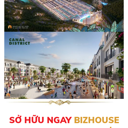
SỞ HỮU NGAY
BIZHOUSE