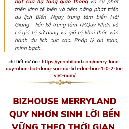
bật của hạ tầng giao thông
và sự phát
triển kinh tế biển và tiềm năng phát triển
du lịch Biển .Ngay trung tâm biển Hải
Giang – liền kề trung tâm TP.Quy Nhơn và
có giá trị sử dụng và giá trị khai thác vận
hành du lịch cực cao. Pháp lý an toàn,
minh bạch.
chi tiết dự án :
https://yennhiland.com/merry-land-
quy-nhon-bat-dong-san-du-lich-doc-ban-1-0-2-tai-
viet-nam/
BIZHOUSE MERRYLAND
QUY NHƠN SINH LỜI BỀN
VỮNG THEO THỜI GIAN