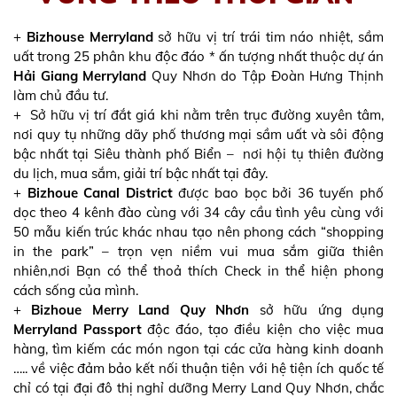
+
Bizhouse Merryland
sở hữu vị trí trái tim náo nhiệt, sầm
uất trong 25 phân khu độc đáo * ấn tượng nhất thuộc dự án
Hải Giang Merryland
Quy Nhơn do Tập Đoàn Hưng Thịnh
làm chủ đầu tư.
+ Sở hữu vị trí đắt giá khi nằm trên trục đường xuyên tâm,
nơi quy tụ những dãy phố thương mại sầm uất và sôi động
bậc nhất tại Siêu thành phố Biển – nơi hội tụ thiên đường
du lịch, mua sắm, giải trí bậc nhất tại đây.
+
Bizhoue Canal District
được bao bọc bởi 36 tuyến phố
dọc theo 4 kênh đào cùng với 34 cây cầu tình yêu cùng với
50 mẫu kiến trúc khác nhau tạo nên phong cách “shopping
in the park” – trọn vẹn niềm vui mua sắm giữa thiên
nhiên,nơi Bạn có thể thoả thích Check in thể hiện phong
cách sống của mình.
+
Bizhoue Merry Land Quy Nhơn
sở hữu ứng dụng
Merryland Passport
độc đáo, tạo điều kiện cho việc mua
hàng, tìm kiếm các món ngon tại các cửa hàng kinh doanh
….. về việc đảm bảo kết nối thuận tiện với hệ tiện ích quốc tế
chỉ có tại đại đô thị nghỉ dưỡng Merry Land Quy Nhơn, chắc