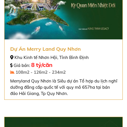
Dự Án Merry Land Quy Nhơn
Khu Kinh tế Nhơn Hội, Tỉnh Bình Định
8 tỷ/căn
Giá bán:
108m2 - 126m2 - 234m2
Merryland Quy Nhơn là Siêu dự án Tổ hợp du lịch nghĩ
dưỡng đẳng cấp quốc tế với quy mô 657ha tại bán
đảo Hải Giang, Tp Quy Nhơn.