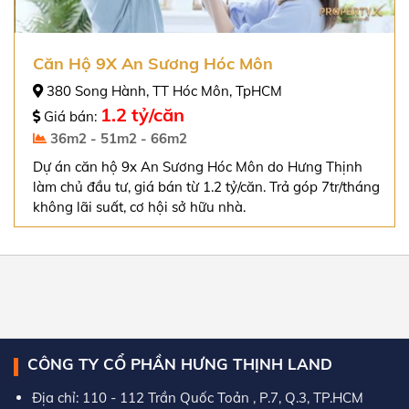
Căn Hộ 9X An Sương Hóc Môn
380 Song Hành, TT Hóc Môn, TpHCM
1.2 tỷ/căn
Giá bán:
36m2 - 51m2 - 66m2
Dự án căn hộ 9x An Sương Hóc Môn do Hưng Thịnh
làm chủ đầu tư, giá bán từ 1.2 tỷ/căn. Trả góp 7tr/tháng
không lãi suất, cơ hội sở hữu nhà.
CÔNG TY CỔ PHẦN HƯNG THỊNH LAND
Địa chỉ: 110 - 112 Trần Quốc Toản , P.7, Q.3, TP.HCM