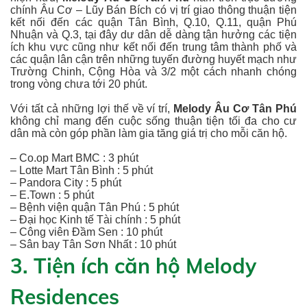
chính Âu Cơ – Lũy Bán Bích có vị trí giao thông thuận tiện
kết nối đến các quận Tân Bình, Q.10, Q.11, quận Phú
Nhuận và Q.3, tại đây dư dân dễ dàng tận hưởng các tiện
ích khu vực cũng như kết nối đến trung tâm thành phố và
các quận lân cận trên những tuyến đường huyết mạch như
Trường Chinh, Cộng Hòa và 3/2 một cách nhanh chóng
trong vòng chưa tới 20 phút.
Với tất cả những lợi thế về ví trí,
Melody Âu Cơ Tân Phú
không chỉ mang đến cuộc sống thuận tiện tối đa cho cư
dân mà còn góp phần làm gia tăng giá trị cho mỗi căn hộ.
– Co.op Mart BMC : 3 phút
– Lotte Mart Tân Bình : 5 phút
– Pandora City : 5 phút
– E.Town : 5 phút
– Bệnh viện quận Tân Phú : 5 phút
– Đại học Kinh tế Tài chính : 5 phút
– Công viên Đầm Sen : 10 phút
– Sân bay Tân Sơn Nhất : 10 phút
3. Tiện ích căn hộ Melody
Residences