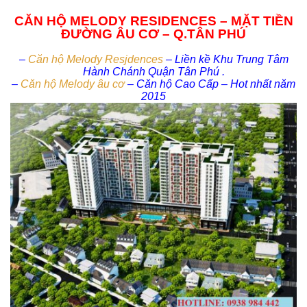
CĂN HỘ MELODY RESIDENCES – MẶT TIỀN
ĐƯỜNG ÂU CƠ – Q.TÂN PHÚ
–
Căn hộ Melody Resjdences
– Liền kề Khu Trung Tâm
Hành Chánh Quận Tân Phú .
–
Căn hộ Melody âu cơ
– Căn hộ Cao Cấp – Hot nhất năm
2015