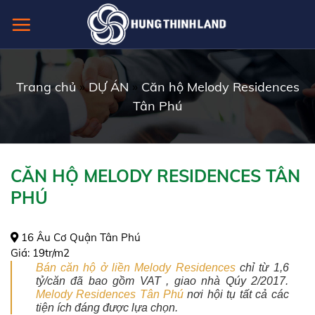
Skip
to
content
Trang chủ
»
DỰ ÁN
»
Căn hộ Melody Residences
Tân Phú
CĂN HỘ MELODY RESIDENCES TÂN
PHÚ
16 Âu Cơ Quận Tân Phú
Giá:
19tr/m2
Bán căn hộ ở liền Melody Residences
chỉ từ 1,6
tỷ/căn đã bao gồm VAT , giao nhà Qúy 2/2017.
Melody Residences Tân Phú
nơi hội tụ tất cả các
tiện ích đáng được lựa chọn.