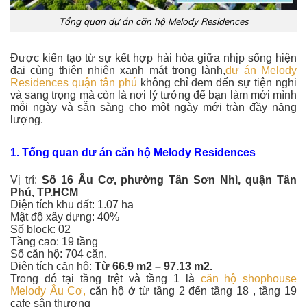
Tổng quan dự án căn hộ Melody Residences
Được kiến tạo từ sự kết hợp hài hòa giữa nhịp sống hiện
đại cùng thiên nhiên xanh mát trong lành,
dự án Melody
Residences quận tân phú
không chỉ đem đến sự tiện nghi
và sang trọng mà còn là nơi lý tưởng để bạn làm mới mình
mỗi ngày và sẵn sàng cho một ngày mới tràn đầy năng
lượng.
1. Tổng quan dư án căn hộ Melody Residences
Vị trí:
Số 16 Âu Cơ, phường Tân Sơn Nhì, quận Tân
Phú, TP.HCM
Diện tích khu đất: 1.07 ha
Mật độ xây dựng: 40%
Số block: 02
Tầng cao: 19 tầng
Số căn hộ: 704 căn.
Diện tích căn hộ:
Từ 66.9 m2 – 97.13 m2.
Trong đó tại tầng trệt và tầng 1 là
căn hộ shophouse
Melody Âu Cơ,
căn hộ ở từ tầng 2 đến tầng 18 , tầng 19
cafe sân thượng