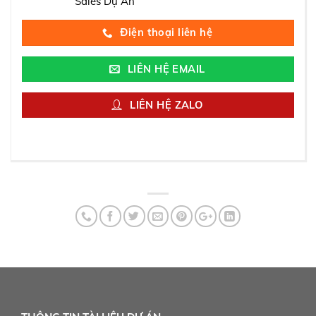
Tháng 11/2021 – Tập Đoàn Hưng Thịnh chính thức công bố
dự án Richmond Quy Nhơn ra thị trường.Để hỗ trợ khách
hàng tìm hiểu về bất động sản Quy Nhơn nói riêng và sản
phẩm Richmond Quy Nhơn. Quy khách hàng vui lòng để lại
thông tin. Chúng tôi sẽ liên hệ trong thời gian sớm nhất.