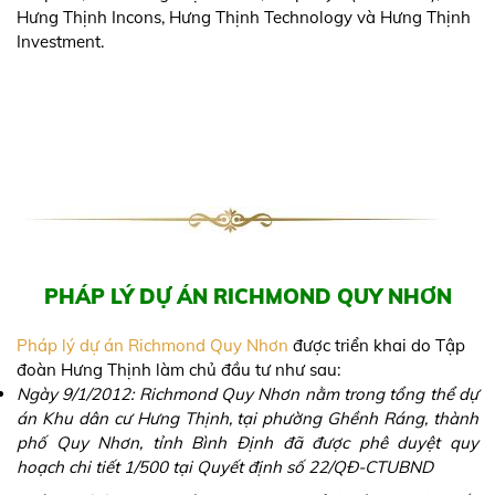
CHỦ ĐẦU TƯ RICHMOND GHỀNH RÁNG QUY
NHƠN LÀ AI
Công ty Cổ phần Tập Đoàn Hưng Thịnh
có trụ sở tại 110
Trần Quốc Toản, Phường 7 Quận 3 là
Chủ đầu tư dự án
Richmond Quy Nhơn
– một thương hiệu bất động sản lớn,
có năng lực và uy tín TOP 10 trên thị trường địa ốc Việt Nam