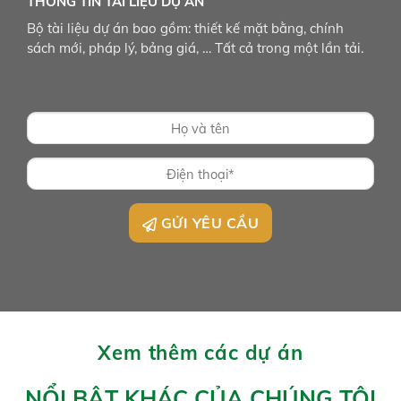
MỌI CHI TIẾT LIÊN HỆ
SÀN GIAO DICH BẤT ĐỘNG SẢN PROPERTYX
|
Hotline : 0938 984 442 – 0945 277 840
|Emai : yen.hothinhu@propertyx.com.vn
4.8/5
(4 Reviews)
LIÊN HỆ TƯ VẤN
Yến Hồ
Sales Dự Án