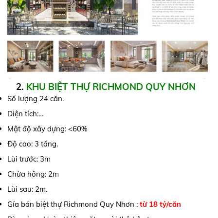
2.
KHU BIỆT THỰ RICHMOND QUY NHƠN
Số lượng 24 căn.
Diện tích:…
Mật độ xây dựng: <60%
Độ cao: 3 tầng.
Lùi trước: 3m
Chừa hông: 2m
Lùi sau: 2m.
Gía bán biệt thự Richmond Quy Nhơn :
từ 18 tỷ/căn