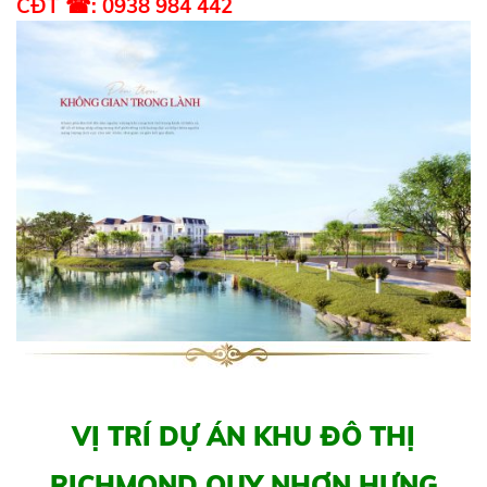
CĐT ☎: 0938 984 442
VỊ TRÍ DỰ ÁN KHU ĐÔ THỊ
RICHMOND QUY NHƠN HƯNG