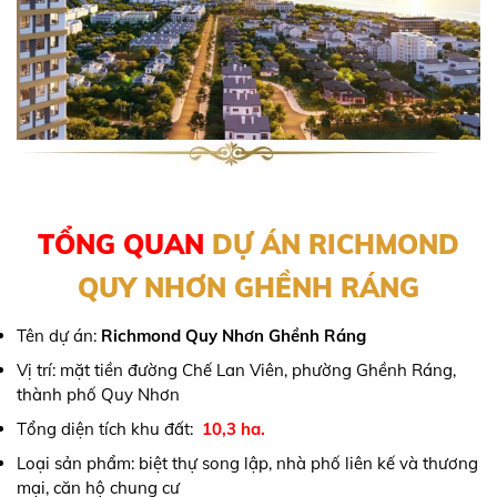
TỔNG QUAN
DỰ ÁN RICHMOND
QUY NHƠN GHỀNH RÁNG
Tên dự án:
Richmond Quy Nhơn Ghềnh Ráng
Vị trí: mặt tiền đường Chế Lan Viên, phường Ghềnh Ráng,
thành phố Quy Nhơn
Tổng diện tích khu đất:
10,3 ha.
Loại sản phẩm: biệt thự song lập, nhà phố liên kế và thương
mại, căn hộ chung cư