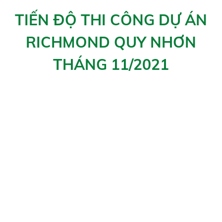
PHÁP LÝ DỰ ÁN RICHMOND QUY NHƠN
Pháp lý dự án Richmond Quy Nhơn
được triển khai do Tập
đoàn Hưng Thịnh làm chủ đầu tư như sau:
Ngày 9/1/2012: Richmond Quy Nhơn nằm trong tổng thể dự
án Khu dân cư Hưng Thịnh, tại phường Ghềnh Ráng, thành
phố Quy Nhơn, tỉnh Bình Định đã được phê duyệt quy
hoạch chi tiết 1/500 tại Quyết định số 22/QĐ-CTUBND
Ngày 12/9/2013: Dự án được UBND tỉnh Bình Định chấp
thuận chủ trương đầu tư tại Công văn số 3727/UBND-KTN
Ngày 16/9/2013: Dự án duyệt Báo cáo đánh giá tác động
môi trường tại Quyết định 2581/QĐ-UBND