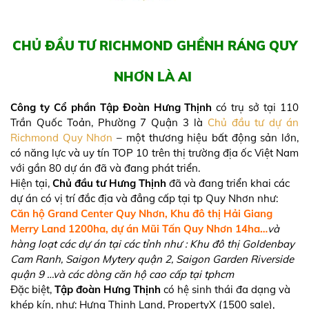
3 KHU CĂN HỘ CAO CẤP RICHMOND QUY
NHƠN
Diện tích khu đất :
2ha
Quy mô: cao 21 tầng nổi, 1 tầng hầm, 2 block
Số lượng căn hộ: 1500 căn
Loại căn hộ: 1PN ( 55m2), 2PN ( 65-77m2), 3PN (86m2)
Thông tin chi tiết khu căn hộ Richmond Quy Nhơn
:
https://yennhiland.com/can-ho-rich-mond-quy-nhon/