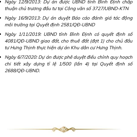
với gần 80 dự án đã và đang phát triển.
Hiện tại,
Chủ đầu tư Hưng Thịnh
đã và đang triển khai các
dự án có vị trí đắc địa và đẳng cấp tại tp Quy Nhơn như:
Căn hộ Grand Center Quy Nhơn, Khu đô thị Hải Giang
Merry Land 1200ha, dự án Mũi Tấn Quy Nhơn 14ha…
và
hàng loạt các dự án tại các tỉnh như : Khu đô thị Goldenbay
Cam Ranh, Saigon Mytery quận 2, Saigon Garden Riverside
quận 9 …và các dòng căn hộ cao cấp tại tphcm
Đặc biệt,
Tập đoàn Hưng Thịnh
có hệ sinh thái đa dạng và
khép kín, như: Hưng Thịnh Land, PropertyX (1500 sale),
Hưng Thịnh Incons, Hưng Thịnh Technology và Hưng Thịnh
Investment.