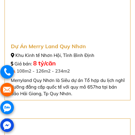
Đất Nền Biên Hòa New City
QL 51, P.Phước Tân Tp.Biên Hoà . Đồng Nai
16tr/m2
Giá bán:
90m2 - 100m2- 120m2 - 300m2
Đất nền Biên Hoà New City Đồng Nai .Từ 16tr/m2, ba
mặt giáp sông, hạ tầng hoàn thiện, xây dựng ngay. Sổ
hồng, Công chứng ngay