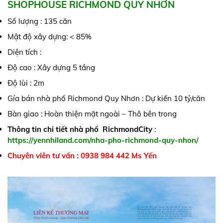
SHOPHOUSE RICHMOND QUY NHƠN
Số lượng : 135 căn
Mật độ xây dựng: < 85%
Diện tích :
Độ cao : Xây dựng 5 tầng
Độ lùi : 2m
Gía bán nhà phố Richmond Quy Nhơn : Dự kiến 10 tỷ/căn
Bàn giao : Hoàn thiện mặt ngoài – Thô bên trong
Thông tin chi tiết nhà phố RichmondCity
:
https://yennhiland.com/nha-pho-richmond-quy-nhon/
Chuyên viên tư vấn : 0938 984 442 Ms Yến