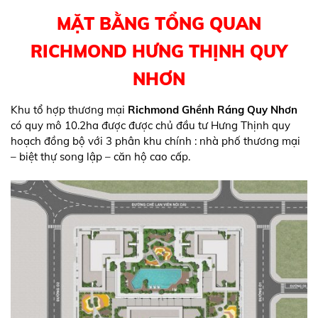
MẶT BẰNG TỔNG QUAN
RICHMOND HƯNG THỊNH QUY
NHƠN
Khu tổ hợp thương mại
Richmond Ghềnh Ráng Quy Nhơn
có quy mô 10.2ha được được chủ đầu tư Hưng Thịnh quy
hoạch đồng bộ với 3 phân khu chính : nhà phố thương mại
– biệt thự song lập – căn hộ cao cấp.