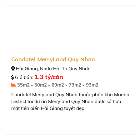
THÔNG TIN TÀI LIỆU DỰ ÁN
Bộ tài liệu dự án bao gồm: thiết kế mặt bằng, chính
sách mới, pháp lý, bảng giá, … Tất cả trong một lần tải.
GỬI YÊU CẦU
Xem thêm các dự án
NỔI BẬT KHÁC CỦA CHÚNG TÔI