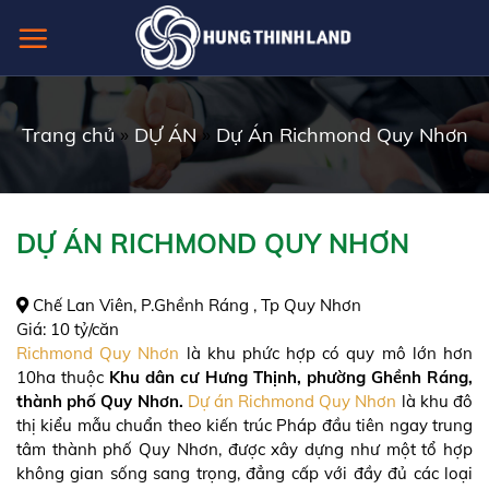
Skip
to
content
Trang chủ
»
DỰ ÁN
»
Dự Án Richmond Quy Nhơn
DỰ ÁN RICHMOND QUY NHƠN
Chế Lan Viên, P.Ghềnh Ráng , Tp Quy Nhơn
Giá:
10 tỷ/căn
Richmond Quy Nhơn
là khu phức hợp có quy mô lớn hơn
10ha thuộc
Khu dân cư Hưng Thịnh, phường Ghềnh Ráng,
thành phố Quy Nhơn.
Dự án Richmond Quy Nhơn
là khu đô
thị kiểu mẫu chuẩn theo kiến trúc Pháp đầu tiên ngay trung
tâm thành phố Quy Nhơn, được xây dựng như một tổ hợp
không gian sống sang trọng, đẳng cấp với đầy đủ các loại