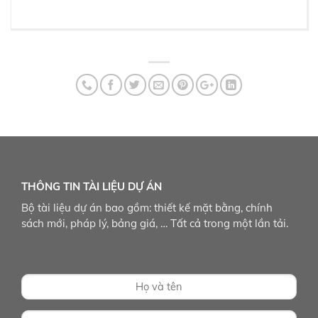
THÔNG TIN TÀI LIỆU DỰ ÁN
Bộ tài liệu dự án bao gồm: thiết kế mặt bằng, chính
sách mới, pháp lý, bảng giá, … Tất cả trong một lần tải.