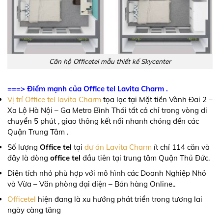
Căn hộ Officetel mẫu thiết kế Skycenter
===> Điểm mạnh của Office tel Lavita Charm .
Vị trí Office tel lavita Charm
tọa lạc tại Mặt tiền Vành Đai 2 –
Xa Lộ Hà Nội – Ga Metro Bình Thái tất cả chỉ trong vòng di
chuyển 5 phút , giao thông kết nối nhanh chóng đến các
Quận Trung Tâm .
Số lượng
Office tel
tại
dự án Lavita Charm
ít chỉ 114 căn và
đây là dòng
office tel
đầu tiên tại trung tâm Quận Thủ Đức.
Diện tích nhỏ phù hợp với mô hình các Doanh Nghiệp Nhỏ
và Vừa – Văn phòng đại diện – Bán hàng Online..
Officetel
hiện đang là xu hướng phát triển trong tương lai
ngày càng tăng