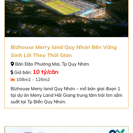
Bizhouse Merry land Quy Nhơn Bền Vững
Sinh Lời Theo Thời Gian
Bán Đảo Phương Mai, Tp Quy Nhơn
10 tỷ/căn
Giá bán:
108m2 - 126m2
Bizhouse Merry land Quy Nhơn – mở bán giai đoạn 1
tại dự án Merry Land Hải Giang trung tâm trái tim sầm
suất tại Tp Biển Quy Nhơn.