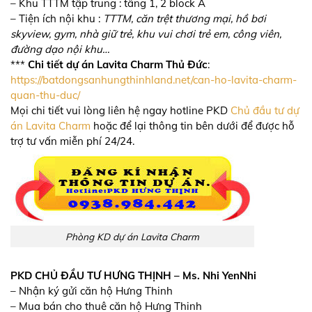
– Khu TTTM tập trung : tầng 1, 2 block A
– Tiện ích nội khu :
TTTM, căn trệt thương mại, hồ bơi
skyview, gym, nhà giữ trẻ, khu vui chơi trẻ em, công viên,
đường dạo nội khu…
***
Chi tiết dự án Lavita Charm Thủ Đức
:
https://batdongsanhungthinhland.net/can-ho-lavita-charm-
quan-thu-duc/
Mọi chi tiết vui lòng liên hệ ngay hotline PKD
Chủ đầu tư dự
án Lavita Charm
hoặc để lại thông tin bên dưới để được hỗ
trợ tư vấn miễn phí 24/24.
Phòng KD dự án Lavita Charm
PKD CHỦ ĐẦU TƯ HƯNG THỊNH – Ms. Nhi YenNhi
– Nhận ký gửi căn hộ Hưng Thinh
– Mua bán cho thuê căn hộ Hưng Thinh