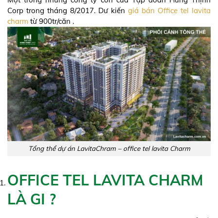
Corp trong tháng 8/2017. Dư kiến
giá bán Office tel lavita
charm
từ 900tr/căn .
Tổng thể dự án LavitaChram – office tel lavita Charm
OFFICE TEL LAVITA CHARM
LÀ GI ?