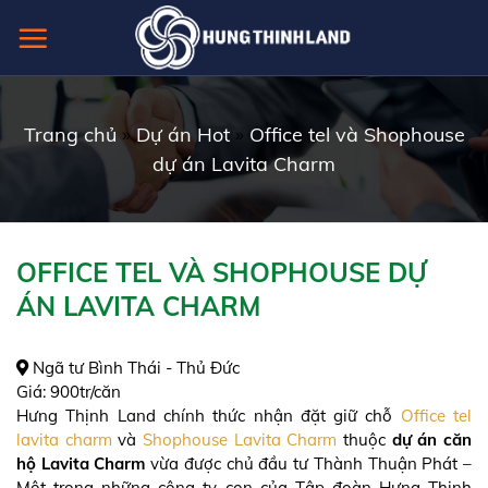
Skip
to
content
Trang chủ
»
Dự án Hot
»
Office tel và Shophouse
dự án Lavita Charm
OFFICE TEL VÀ SHOPHOUSE DỰ
ÁN LAVITA CHARM
Ngã tư Bình Thái - Thủ Đức
Giá:
900tr/căn
Hưng Thịnh Land chính thức nhận đặt giữ chỗ
Office tel
lavita charm
và
Shophouse Lavita Charm
thuộc
dự án căn
hộ Lavita Charm
vừa được chủ đầu tư Thành Thuận Phát –
Một trong những công ty con của Tập đoàn Hưng Thịnh