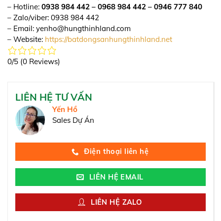
– Hotline:
0938 984 442 – 0968 984 442 – 0946 777 840
– Zalo/viber: 0938 984 442
– Email: yenho@hungthinhland.com
– Website:
https://batdongsanhungthinhland.net
0/5
(0 Reviews)
LIÊN HỆ TƯ VẤN
Yến Hồ
Sales Dự Án
Điện thoại liên hệ
LIÊN HỆ EMAIL
LIÊN HỆ ZALO