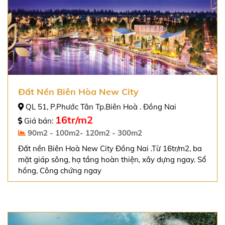
Đất Nền Biên Hòa New City
QL 51, P.Phước Tân Tp.Biên Hoà . Đồng Nai
16tr/m2
Giá bán:
90m2 - 100m2- 120m2 - 300m2
Đất nền Biên Hoà New City Đồng Nai .Từ 16tr/m2, ba
mặt giáp sông, hạ tầng hoàn thiện, xây dựng ngay. Sổ
hồng, Công chứng ngay