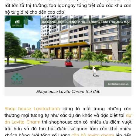
rất lớn từ thị trường, tọa lạc ngay tầng trệt của các khu căn
hộ từ giá rẻ cho đến cao cấp
Shophouse Lavita Chram thủ đức
Shop house Lavitacharm
cũng là một trong những căn
thương mại tương tự như các dự án khác và đặc biệt tại
dự
án Lavita Charm
thì shophouse còn có nhiều ưu điểm vượt
trội hơn và đã thu hút được sự quan tâm của khá nhiều
khách hàng. Với tổng số lượng
căn hộ lavita charm
lên đến